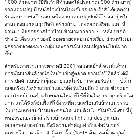
1,000 ล้านบาท (ปีที่แล้วที่ทำยอดได้ประมาณ 900 ล้านบาท)
จากแคมเปญ ปีใหม่สร้างบ้านใหม่กับรอแยลเฮ้าส์ ได้ผลตอบ
รับค่อนข้างพอใจนอกเหนือจากแคมเปญปกติที่ไปออกบู้ทใน
งานของสมาคมธุรกิจรับสร้างบ้าน โดยตลอดเดือน ม.ค. ที่
ผ่านมา มียอดจองสร้างบ้านเข้ามามากกว่า 30 หลัง ปรกติ
ช่วง 2 เดือนแรกของปี ยอดขายจะค่อนข้างเงียบ ส่วนหนึ่งเป็น
ผลจากตลาดเฉพาะกลุ่มและการเน้นแคมเปญออนไลน์มาก
ขึ้น”
สำหรับภาพรวมการตลาดปี 2561 รอแยลเฮ้าส์ จะเน้นด้าน
การพัฒนาสินค้าชนิดใหม่ๆ เข้าสู่ตลาด จากเมื่อปีที่แล้วได้มี
การเปิดตัวแบบบ้านผู้สูงอายุและได้รับการตอบรับดีมาก ปีนี้ ก็
เลยเตรียมเปิดตัวแบบบ้านแนวดิ่งรุ่นใหม่อีก 2 แบบ ซึ่งจะมา
ตอบโจทย์บ้านสำหรับคนรุ่นใหม่ ที่ใช้ที่ดินในการปลูกสร้างไม่
มาก แต่ได้ฟังก์ชั่นพื้นที่ใช้งานที่ครบเหมือนกับบ้านแนวราบ
ในงานมหกรรมบ้านและคอนโด แถมด้วยโปรโมชั่นพิเศษ ที่บู้
ทของรอแยลเฮ้าส์ สร้างบ้านแถม lighting design เป็น
เอกลักษณ์ของบ้าน ซึ่งมีความสำคัญเท่ากับเฟอร์นิเจอร์
เฉพาะในงาน เพียง 4 วันเท่านั้น (15-18 มีนาคมนี้ ณ ศูนย์