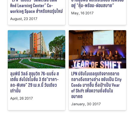
And Learning Center” Co-
อยู่ “คุ้ม-พร้อม-ผ่อนสบาย”
working Space สำหรับคนรุ่นใหม่
May, 16 2017
August, 23 2017
ลุมพินี วิลล์ สุขุมวิท 76-แบริ่ง ส
LPN ปรับโมเดลธุรกิจจากตลาด
เตชั่น ส่งโปรโมชั่น 3 ต่อ”ราคา-
กลางถึงกลางล่าง ขยับเป็น City
ลด-พิเศษ” 29 เม.ย.นี้ วันเดียว
Condo มากขึ้น ตั้งเป้าเป็น Year
เท่านั้น
of Shift เพื่อความยั่งยืนใน
อนาคต
April, 26 2017
January, 30 2017