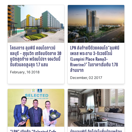
โครงการ ลุมพินี คอนโดทาวน์
LPN ส่งท้ายปีด้วยคอนโด”ลุมพินี
ชลบุรี – สุขุมวิท เตรียมปิดขาย 30
เพลส พระราม 3-ริเวอร์ไรน์
ยูนิตสุดท้าย พร้อมโปรฯ จองวันนี้
(Lumpini Place Rama3-
รับส่วนลดสูงสุด 1.7 แสน
Riverine)” ในราคาเริ่มต้น 1.78
ล้านบาท
February, 16 2018
December, 02 2017
“LPN” เปิดตัว “Selected Cafe
บ้านลุมพินี จัดโปรโมชั่นบ้านพร้อม