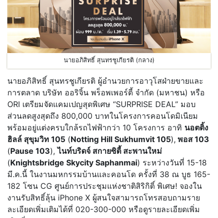
นายอภิสิทธิ์ สุนทรชูเกียรติ (กลาง)
นายอภิสิทธิ์ สุนทรชูเกียรติ ผู้อำนวยการอาวุโสฝ่ายขายและ
การตลาด บริษัท ออริจิ้น พร็อพเพอร์ตี้ จำกัด (มหาชน) หรือ
ORI เตรียมจัดแคมเปญสุดพิเศษ “SURPRISE DEAL” มอบ
ส่วนลดสูงสุดถึง 800,000 บาทในโครงการคอนโดมิเนียม
พร้อมอยู่แต่งครบใกล้รถไฟฟ้ากว่า 10 โครงการ อาทิ
นอตติ้ง
ฮิลล์ สุขุมวิท 105
(
Notting Hill Sukhumvit 105
),
พอส 103
(
Pause 103
),
ไนท์บริดจ์ สกายซิตี้ สะพานใหม่
(
Knightsbridge Skycity Saphanmai
) ระหว่างวันที่ 15-18
มี.ค.นี้ ในงานมหกรรมบ้านและคอนโด ครั้งที่ 38 ณ บูธ 165-
182 โซน CG ศูนย์การประชุมแห่งชาติสิริกิติ์ พิเศษ! จองใน
งานรับสิทธิ์ลุ้น iPhone X ผู้สนใจสามารถโทรสอบถามราย
ละเอียดเพิ่มเติมได้ที่ 020-300-000 หรือดูรายละเอียดเพิ่ม