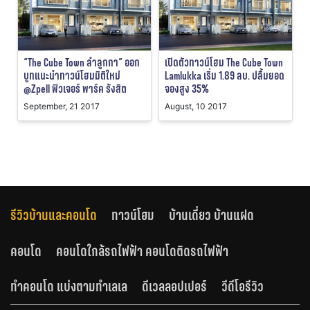
“The Cube Town ลำลูกกา” ออก
เปิดตัวทาวน์โฮม The Cube Town
บูทแนะนำทาวน์โฮมมิติใหม่
Lamlukka เริ่ม 1.89 ลบ. ปลื้มยอด
@Zpell ฟิวเจอร์ พาร์ค รังสิต
จองสูง 35%
September, 21 2017
August, 10 2017
รีวิวบ้านและคอนโด
ทาวน์โฮม
บ้านเดี่ยว บ้านแฝด
คอนโด
คอนโดใกล้รถไฟฟ้า คอนโดติดรถไฟฟ้า
ทำคอนโด แบ่งตามทำเลเล
ดีเวลลอปเปอร์
วีดีโอรีวิว