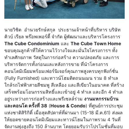
นายวิชิต อำนวยรักษ์สกุล ประธานเจ้าหน้าที่บริหาร บริษัท
คิวบ์ เรียล พร๊อพเพอร์ตี้ จำกัด ผู้พัฒนาและบริหารโครงการ
The Cube Condominium
และ
The Cube Town Home
ขอบคุณลูกค้าที่ให้ความไว้วางใจและมั่นใจโครงการฯ ทั้ง
ทำเลศักยภาพ วัสดุในการก่อสร้าง ความปลอดภัย และการ
บริหารจัดการทั้งก่อนและหลังการขาย ที่นำโครงการ
คอนโดมิเนียมพร้อมเฟอร์นิเจอร์คุณภาพสูงครบทุกฟังก์ชั่น
(Fully Furnished) และทาวน์โฮมติดถนนเมน รวม 8 ทำเล
ใกล้รถไฟฟ้าสายสีชมพู สีเหลือง และสีเขียวในอนาคต ที่สร้าง
เสร็จพร้อมโอนกรรมสิทธิ์และเข้าอยู่ 4 ทำเล และอีก 4 ทำเล
อยู่ระหว่างการก่อสร้างและพรีเซลล์ร่วม
งานมหกรรมบ้าน
และคอนโด ครั้งที่ 38
(
House & Condo
) ที่ศูนย์การประชุม
แห่งชาติสิริกิติ์ เมื่อสุดสัปดาห์ที่ผ่านมา (15-18 มี.ค.61) ส่งผล
ให้ยอดขายคอนโดมิเนียมและทาวน์โฮมในภาพรวม 4 วันที่
จัดงานพุ่งสูงถึง 150 ล้านบาท โดยยอมรับว่าโปรโมชั่นที่มอบ