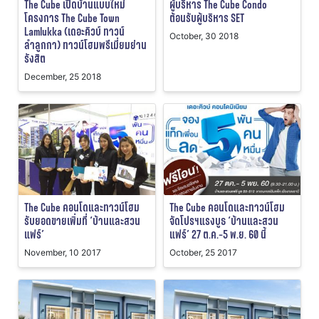
The Cube เปิดบ้านแบบใหม่
ผู้บริหาร The Cube Condo
โครงการ The Cube Town
ต้อนรับผู้บริหาร SET
Lamlukka (เดอะคิวบ์ ทาวน์
October, 30 2018
ลำลูกกา) ทาวน์โฮมพรีเมี่ยมย่าน
รังสิต
December, 25 2018
The Cube คอนโดและทาวน์โฮม
The Cube คอนโดและทาวน์โฮม
รับยอดขายเพิ่มที่ ‘บ้านและสวน
จัดโปรฯแรงบูธ ‘บ้านและสวน
แฟร์’
แฟร์’ 27 ต.ค.-5 พ.ย. 60 นี้
November, 10 2017
October, 25 2017