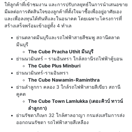
ให้ลูกค้าที่เข้าชมงาน และการปรับกลยุทธ์ในการนำเสนอขาย
มีผลต่อการตัดสินใจของลูกค้าที่ตั้งใจมาซื้อเพื่ออยู่อาศัยเอง
และเพื่อลงทุนได้ทันทีและในอนาคต โดยเฉพาะโครงการที่
สร้างเสร็จพร้อมเข้าอยู่ทั้ง 4 ทำเล
ย่านตลาดมีนบุรีและรถไฟฟ้าสายสีชมพู สถานีตลาด
มีนบุรี
The Cube Pracha Uthit มีนบุรี
ย่านนวมินทร์ – รามอินทรา ใกล้สถานีรถไฟฟ้าคู้บอน
The Cube Plus Minburi
ย่านนวมินทร์-รามอินทรา
The Cube Nawamin-Raminthra
ย่านลำลูกกา คลอง 3 ใกล้รถไฟฟ้าสายสีเขียว สถานี
คูคต
The Cube Town Lamlukka (เดอะคิวบ์ ทาวน์
ลำลูกกา)
ย่านรัชดาภิเษก 32 ใกล้ศาลอาญา กรมส่งเสริมการส่ง
ออกถนนรัชดา รถไฟฟ้าสายสีเหลือง