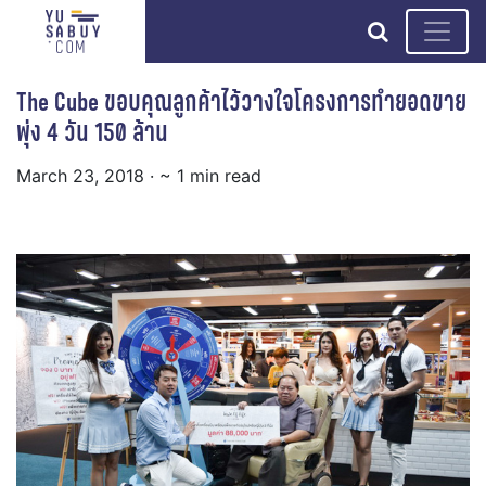
search
The Cube ขอบคุณลูกค้าไว้วางใจโครงการทำยอดขาย
พุ่ง 4 วัน 150 ล้าน
March 23, 2018
· ~ 1 min read