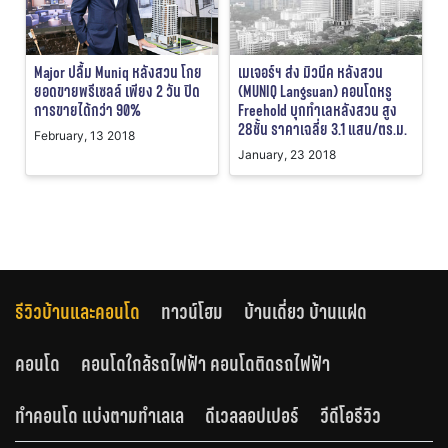
Major ปลื้ม Muniq หลังสวน โกย
เมเจอร์ฯ ส่ง มิวนีค หลังสวน
ยอดขายพรีเซลล์ เพียง 2 วัน ปิด
(MUNIQ Langsuan) คอนโดหรู
การขายได้กว่า 90%
Freehold บุกทำเลหลังสวน สูง
28ชั้น ราคาเฉลี่ย 3.1 แสน/ตร.ม.
February, 13 2018
January, 23 2018
รีวิวบ้านและคอนโด
ทาวน์โฮม
บ้านเดี่ยว บ้านแฝด
คอนโด
คอนโดใกล้รถไฟฟ้า คอนโดติดรถไฟฟ้า
ทำคอนโด แบ่งตามทำเลเล
ดีเวลลอปเปอร์
วีดีโอรีวิว