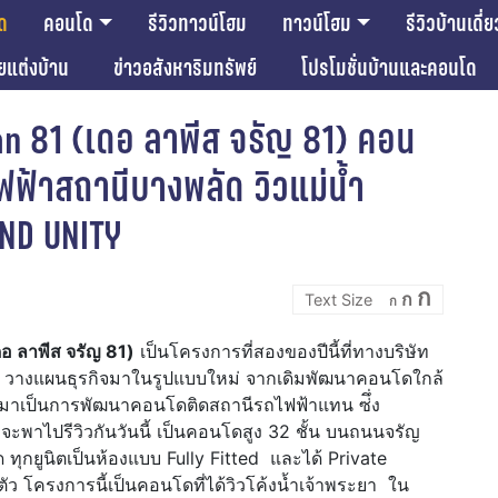
ด
คอนโด
รีวิวทาวน์โฮม
ทาวน์โฮม
รีวิวบ้านเดี่ย
ียแต่งบ้าน
ข่าวอสังหาริมทรัพย์
โปรโมชั่นบ้านและคอนโด
ran 81 (เดอ ลาพีส จรัญ 81) คอน
ไฟฟ้าสถานีบางพลัด วิวแม่น้ำ
ND UNITY
Incre
Reset
Decrease
ก
ก
font
ก
font
font
size.
size.
size.
อ ลาพีส จรัญ 81)
เป็นโครงการที่สองของปีนี้ที่ทางบริษัท
ำกัด วางแผนธุรกิจมาในรูปแบบใหม่ จากเดิมพัฒนาคอนโดใกล้
 มาเป็นการพัฒนาคอนโดติดสถานีรถไฟฟ้าแทน ซ่ึ่ง
าจะพาไปรีวิวกันวันนี้ เป็นคอนโดสูง 32 ชั้น บนถนนจรัญ
 ทุกยูนิตเป็นห้องแบบ Fully Fitted และได้ Private
ตัว โครงการนี้เป็นคอนโดที่ได้วิวโค้งน้ำเจ้าพระยา ใน