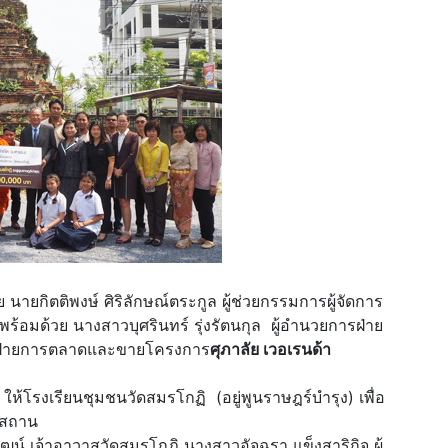
 นายกิตติพงษ์ ศิริลักษณ์ตระกูล ผู้ช่วยกรรมการผู้จัดการ
ร้อมด้วย นางสาวบุศรินทร์ รุ่งรัตนกุล ผู้อำนวยการฝ่าย
 ฝ่ายการตลาดและขายโครงการ
ศุภาลัย เวอเรนด้า
ห้โรงเรียนชุมชนวัดสมรโกฏิ (อยู่พูนราษฎร์บำรุง) เพื่อ
ณสถาน
วัฒน์ เจ้าอาวาสวัดสมรโกฏิ นางสาวอัจฉรา แข็งสาริกิจ ผู้