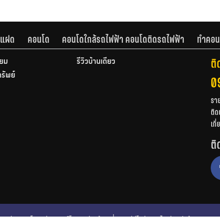
านแฝด
คอนโด
คอนโดใกล้รถไฟฟ้า คอนโดติดรถไฟฟ้า
ทำคอน
ติ
ียม
รีวิวบ้านเดี่ยว
ทรัพย์
0
รา
ติด
เกี
ติ
ก
รีวิวคอนโด
รีวิวทาวน์โฮม
รีวิวบ้านเดี่ยว
วีดีโอรีวิว
ไอเดียแต่งบ้าน