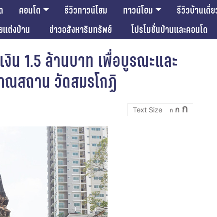
ด
คอนโด
รีวิวทาวน์โฮม
ทาวน์โฮม
รีวิวบ้านเดี่ย
ียแต่งบ้าน
ข่าวอสังหาริมทรัพย์
โปรโมชั่นบ้านและคอนโด
เงิน 1.5 ล้านบาท เพื่อบูรณะและ
บราณสถาน วัดสมรโกฏิ
Incre
Reset
Decrease
ก
ก
font
ก
font
font
size.
size.
size.