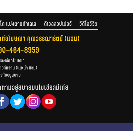
โด แบ่งตามทำเลเล
ดีเวลลอปเปอร์
วีดีโอรีวิว
ดต่อโฆษณา คุณวรรณารัตน์ (แอน)
90-464-8959
ยละเอียดโฆษณา
ต่อทีมงาน (แนะนำ ติชม)
่ยวกับอยู่สบาย
ดตามอยู่สบายบนโซเชียลมีเดีย