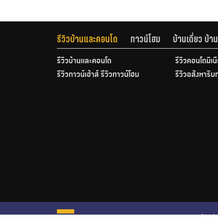
รีวิวบ้านและคอนโด
ทาวน์โฮม
บ้านเดี่ยว บ้
รีวิวบ้านและคอนโด
รีวิวคอนโดมิเน
รีวิวทาวน์เฮ้าส์ รีวิวทาวน์โฮม
รีวิวอสังหาริม
หน้าหลั