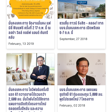
มั่นคงเคหะการ จัดงานมั่นคง แฟ
ชวนชื่น ทาวน์ รังสิต – คลอง1 จาก
มิลี่ ฟันแฟร์ ครั้งที่ 2 17 ก.พ. นี้ ณ
บมจ.มั่นคงเคหะการ เปิดพรีเซล
ลอร่า วิลล์ กอล์ฟ แอนด์ คันทรี
6-7 ต.ค. นี้
คลับ
September, 27 2018
February, 13 2019
มั่นคงเคหะการ โชว์ฟอร์มครึ่งปี
บมจ.มั่นคงเคหะการ เผยแผน
แรก 61 กวาดรายได้รวมกว่า
ธุรกิจปี 61 ทุ่มงบลงทุน 5,000 ลบ.
2,600 ลบ. มั่นใจยังโตได้อีกจาก
ผุดโปรเจคใหม่ 7 โครงการ
แผนการเปิดตัวโครงการใหม่
February, 02 2018
ตลอดครึ่งปีหลัง และความ