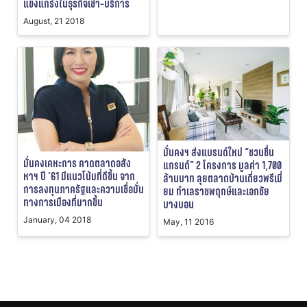
แข็งแกร่งในธุรกิจเช่า-บริการ
August, 21 2018
มั่นคงฯ ส่งแบรนด์ใหม่ “ชวนชื่น
มั่นคงเคหะการ คาดตลาดอสัง
แกรนด์” 2 โครงการ มูลค่า 1,700
หาฯ ปี ’61 มีแนวโน้มที่ดีขึ้น จาก
ล้านบาท ลุยตลาดบ้านเดี่ยวพรีเมี่
การลงทุนภาครัฐและความเชื่อมั่น
ยม ทำเลราชพฤกษ์และเอกชัย
ทางการเมืองที่มากขึ้น
บางบอน
January, 04 2018
May, 11 2016