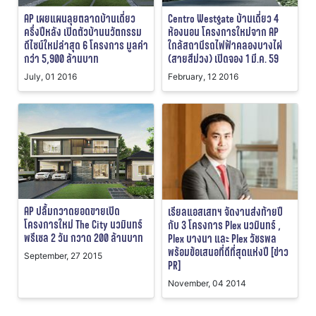
AP เผยแผนลุยตลาดบ้านเดี่ยว
Centro Westgate บ้านเดี่ยว 4
ครึ่งปีหลัง เปิดตัวบ้านนวัตกรรม
ห้องนอน โครงการใหม่จาก AP
ดีไซน์ใหม่ล่าสุด 6 โครงการ มูลค่า
ใกล้สถานีรถไฟฟ้าคลองบางไผ่
กว่า 5,900 ล้านบาท
(สายสีม่วง) เปิดจอง 1 มี.ค. 59
July, 01 2016
February, 12 2016
AP ปลื้มกวาดยอดขายเปิด
เรียลแอสเสทฯ จัดงานส่งท้ายปี
โครงการใหม่ The City นวมินทร์
กับ 3 โครงการ Plex นวมินทร์ ,
พรีเซล 2 วัน กวาด 200 ล้านบาท
Plex บางนา และ Plex วัชรพล
พร้อมข้อเสนอที่ดีที่สุดแห่งปี [ข่าว
September, 27 2015
PR]
November, 04 2014