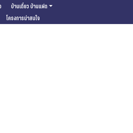
ว
บ้านเดี่ยว บ้านแฝด
โครงการน่าสนใจ
ase