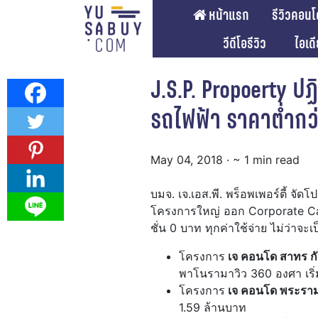
หน้าแรก
รีวิวคอนโ
วีดีโอรีวิว
ไอเด
J.S.P. Propoerty ปฏ
รถไฟฟ้า ราคาต่ำกว่
May 04, 2018
· ~ 1 min read
บมจ. เจ.เอส.พี. พร็อพเพอร์ตี้ จ
โครงการใหญ่ ออก Corporate Cam
ชั่น 0 บาท ทุกค่าใช้จ่าย ไม่ว่าจะเ
โครงการ
เจ คอนโด สาทร ก
พาโนรามาวิว 360 องศา เริ่ม
โครงการ
เจ คอนโด พระรา
1.59 ล้านบาท