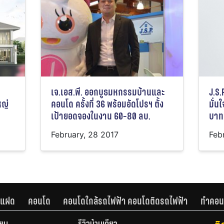
เจ.เอส.พี. ออกบูธมหกรรมบ้านและ
J.S.
หญ่
คอนโด ครั้งที่ 36 พร้อมอัดโปรฯ ตั้ง
มั่น
เป้ายอดจองในงาน 60-80 ลบ.
บาท
February, 28 2017
Feb
านแฝด
คอนโด
คอนโดใกล้รถไฟฟ้า คอนโดติดรถไฟฟ้า
ทำคอน