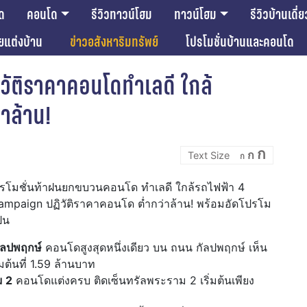
ด
คอนโด
รีวิวทาวน์โฮม
ทาวน์โฮม
รีวิวบ้านเดี่ย
ียแต่งบ้าน
ข่าวอสังหาริมทรัพย์
โปรโมชั่นบ้านและคอนโด
ิวัติราคาคอนโดทำเลดี ใกล้
าล้าน!
Incre
Reset
Decrease
ก
ก
font
ก
font
font
size.
size.
size.
ัดโปรโมชั่นท้าฝนยกขบวนคอนโด ทำเลดี ใกล้รถไฟฟ้า 4
paign ปฏิวัติราคาคอนโด ต่ำกว่าล้าน! พร้อมอัดโปรโม
ป็น
ัลปพฤกษ์
คอนโดสูงสุดหนึ่งเดียว บน ถนน กัลปพฤกษ์ เห็น
ต้นที่ 1.59 ล้านบาท
ม 2
คอนโดแต่งครบ ติดเซ็นทรัลพระราม 2 เริ่มต้นเพียง