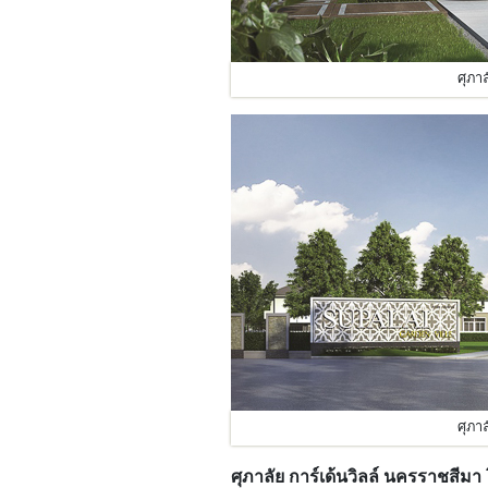
ศุภา
ศุภา
ศุภาลัย การ์เด้นวิลล์ นครราชสีมา