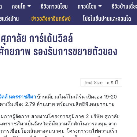
ด
คอนโด
รีวิวทาวน์โฮม
ทาวน์โฮม
รีวิวบ้านเดี่ย
ียแต่งบ้าน
ข่าวอสังหาริมทรัพย์
โปรโมชั่นบ้านและคอนโด
ศุภาลัย การ์เด้นวิลล์
จศักยภาพ รองรับการขยายตัวของ
Incre
Reset
Decrease
ก
ก
font
ก
font
font
size.
size.
size.
นวิลล์ นครราชสีมา
บ้านเดี่ยวสไตล์โมเดิร์น เปิดจอง 19-20
าเริ่มเพียง 2.79 ล้านบาท พร้อมพบสิทธิพิเศษมากมาย
รมการผู้จัดการ สายงานโครงการภูมิภาค 2 บริษัท ศุภาลัย
ดนครราชสีมาเป็นจังหวัดที่มีความคึกคักในการลงทุน จาก
ละการเชื่อมโยงเส้นทางคมนาคม โครงการรถไฟความเร็ว