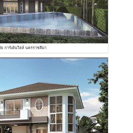
ลัย การ์เด้นวิลล์ นครราชสีมา