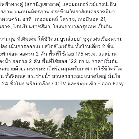
ฟ้าทางคู่ (สถานีภูเขาลาด) และมอเตอร์เวย์บางปะอิน
ยภาพ บนถนนมิตรภาพ ตรงข้ามวิทยาลัยนครราชสีมา
กครบครัน อาทิ เดอะมอลล์ โคราช, เทอมินอล 21,
ตนราช, โรงเรียนราชสีมา, โรงพยาบาลกรุงเทพ เป็นต้น
ุข ที่เติมเต็ม ให้ชีวิตสมบูรณ์แบบ” ชูจุดเด่นเรื่องความ
ลง เน้นการออกแบบสไตล์โมเดิร์น ทั้งบ้านเดี่ยว 2 ชั้น
พักผ่อน จอดรถ 2 คัน พื้นที่ใช้สอย 175 ตร.ม. และบ้าน
องน้ำ จอดรถ 2 คัน พื้นที่ใช้สอย 122 ตร.ม. ราคาเริ่มต้น
็นสบายด้วยลมธรรมชาติพร้อมสุนทรียภาพการใช้ชีวิตที่ไม่
น ทั้งฟิตเนส สระว่ายน้ำ สวนสาธารณะขนาดใหญ่ มั่นใจ
24 ชั่วโมง พร้อมกล้อง CCTV และระบบเข้า – ออก Easy