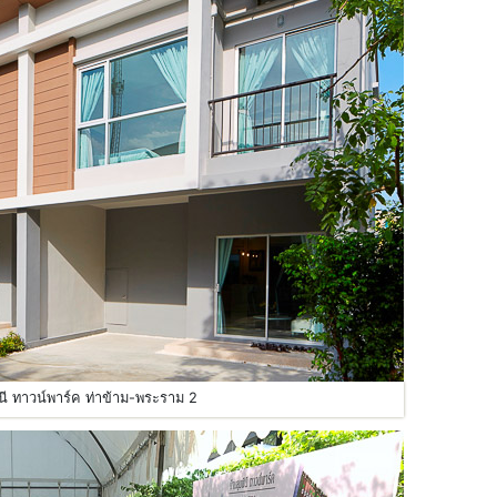
ินี ทาวน์พาร์ค ท่าข้าม-พระราม 2