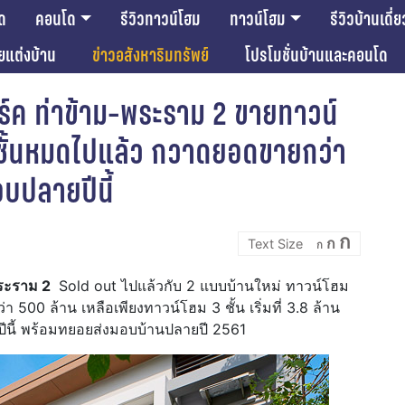
ด
คอนโด
รีวิวทาวน์โฮม
ทาวน์โฮม
รีวิวบ้านเดี่ย
ียแต่งบ้าน
ข่าวอสังหาริมทรัพย์
โปรโมชั่นบ้านและคอนโด
าร์ค ท่าข้าม-พระราม 2 ขายทาวน์
ชั้นหมดไปแล้ว กวาดยอดขายกว่า
บปลายปีนี้
Incre
Reset
Decrease
ก
ก
font
ก
font
font
size.
size.
size.
พระราม 2
Sold out ไปแล้วกับ 2 แบบบ้านใหม่ ทาวน์โฮม
 500 ล้าน เหลือเพียงทาวน์โฮม 3 ชั้น เริ่มที่ 3.8 ล้าน
ปีนี้ พร้อมทยอยส่งมอบบ้านปลายปี 2561