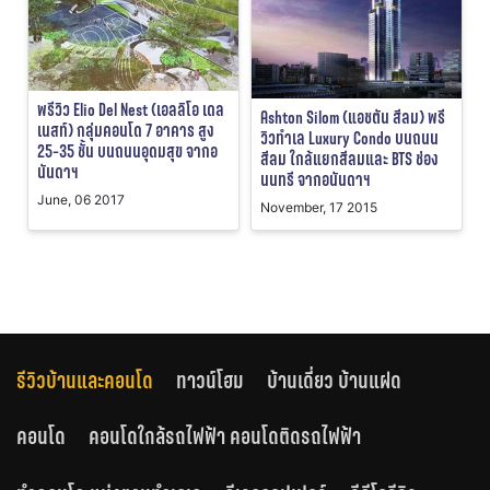
พรีวิว Elio Del Nest (เอลลิโอ เดล
Ashton Silom (แอชตัน สีลม) พรี
เนสท์) กลุ่มคอนโด 7 อาคาร สูง
วิวทำเล Luxury Condo บนถนน
25-35 ชั้น บนถนนอุดมสุข จากอ
สีลม ใกล้แยกสีลมและ BTS ช่อง
นันดาฯ
นนทรี จากอนันดาฯ
June, 06 2017
November, 17 2015
รีวิวบ้านและคอนโด
ทาวน์โฮม
บ้านเดี่ยว บ้านแฝด
คอนโด
คอนโดใกล้รถไฟฟ้า คอนโดติดรถไฟฟ้า