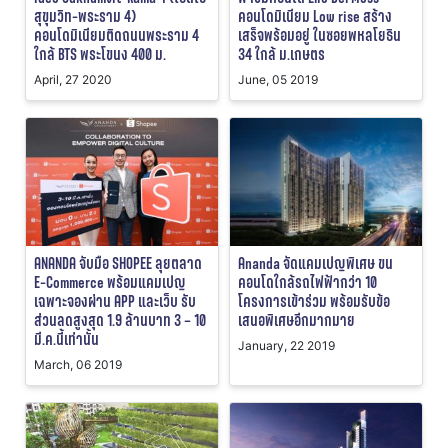
สุขุมวิท-พระราม 4)
คอนโดมิเนียม Low rise สร้าง
คอนโดมิเนียมติดถนนพระราม 4
เสร็จพร้อมอยู่ ในซอยพหลโยธิน
ใกล้ BTS พระโขนง 400 ม.
34 ใกล้ ม.เกษตร
April, 27 2020
June, 05 2019
ANANDA จับมือ SHOPEE ลุยตลาด
Ananda จัดแคมเปญพิเศษ ขน
E-Commerce พร้อมแคมเปญ
คอนโดใกล้รถไฟฟ้ากว่า 10
เฉพาะจองผ่าน APP และเว็บ รับ
โครงการเข้าร่วม พร้อมรับข้อ
ส่วนลดสูงสุด 1.9 ล้านบาท 3 – 10
เสนอพิเศษอีกมากมาย
มี.ค.นี้เท่านั้น
January, 22 2019
March, 06 2019