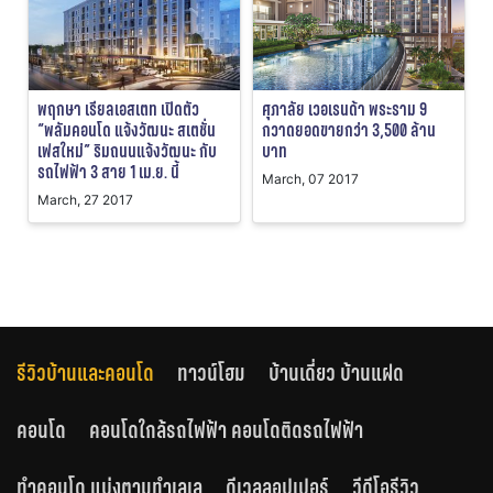
พฤกษา เรียลเอสเตท เปิดตัว
ศุภาลัย เวอเรนด้า พระราม 9
“พลัมคอนโด แจ้งวัฒนะ สเตชั่น
กวาดยอดขายกว่า 3,500 ล้าน
เฟสใหม่” ริมถนนแจ้งวัฒนะ กับ
บาท
รถไฟฟ้า 3 สาย 1 เม.ย. นี้
March, 07 2017
March, 27 2017
รีวิวบ้านและคอนโด
ทาวน์โฮม
บ้านเดี่ยว บ้านแฝด
คอนโด
คอนโดใกล้รถไฟฟ้า คอนโดติดรถไฟฟ้า
ทำคอนโด แบ่งตามทำเลเล
ดีเวลลอปเปอร์
วีดีโอรีวิว