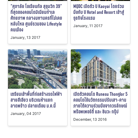
“ศุภาลัย โอเรียนทัล สุขุมวิท 39”
MQDC เปิดตัว U Kaoyai โดยร่วม
ที่สุดของคอนโดมิเนียมทำเล
มือกับ U Hotel and Resort เข้าสู่
ศักยภาพ กลางมหานครที่ไม่เคย
ธุรกิจโรงแรม
หลับใหล ศูนย์รวมของ Lifestyle
January, 11 2017
คนเมือง
January, 13 2017
เตรียมเข้าพื้นที่ก่อสร้างรถไฟฟ้า
เปิดตัวคอนโด Runesu Thonglor 5
สายสีเขียว บริเวณห้าแยก
คอนโดใช้นวัตกรรมปรับเสา-คาน
ลาดพร้าว ปลายเดือน ม.ค.นี้
ภายใต้ความร่วมมือจากวรลักษณ์
พร๊อพเพอร์ตี้ และ ชินวะ กรุ๊ป
January, 04 2017
December, 13 2016