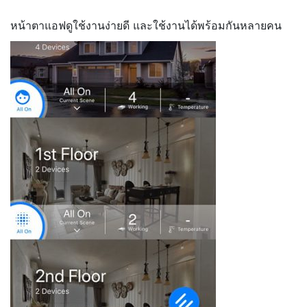
หน้าตาแอฟดูใช้งานง่ายดี และใช้งานได้พร้อมกันหลายคน