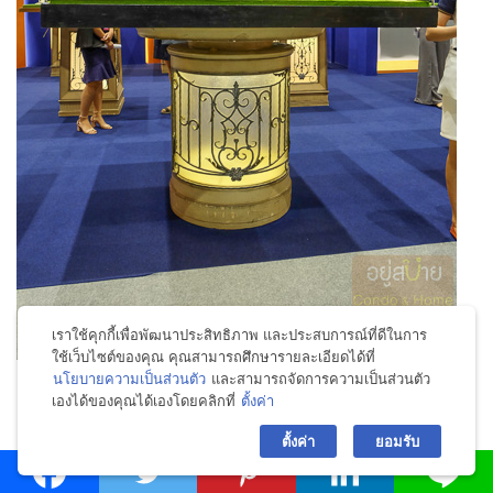
เราใช้คุกกี้เพื่อพัฒนาประสิทธิภาพ และประสบการณ์ที่ดีในการ
ใช้เว็บไซต์ของคุณ คุณสามารถศึกษารายละเอียดได้ที่
นโยบายความเป็นส่วนตัว
และสามารถจัดการความเป็นส่วนตัว
เองได้ของคุณได้เองโดยคลิกที่
ตั้งค่า
bac
ตั้งค่า
ยอมรับ
กรีนโฮมสแตด Green Homestead รับสร้างบ้าน