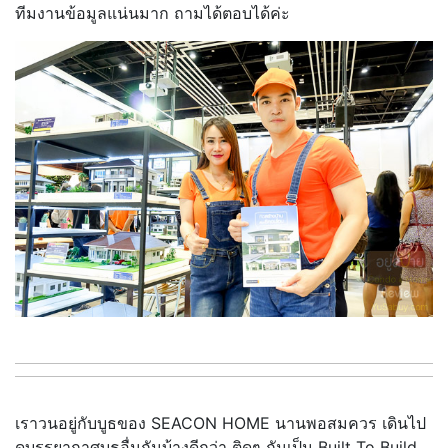
ทีมงานข้อมูลแน่นมาก ถามได้ตอบได้ค่ะ
เราวนอยู่กับบูธของ SEACON HOME นานพอสมควร เดินไป
ดูบรรยากาศบูธอื่นกันบ้างดีกว่า ติดๆ กันเป็น Built To Build