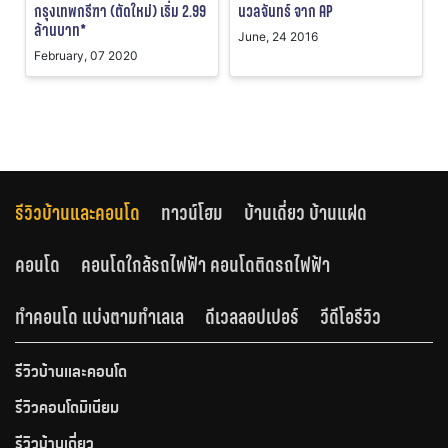
กรุงเทพกรีฑา (ตัดใหม่) เริ่ม 2.99
นวลจันทร์ จาก AP
ล้านบาท*
June, 24 2016
February, 07 2020
รีวิวบ้านและคอนโด
ทาวน์โฮม
บ้านเดี่ยว บ้านแฝด
คอนโด
คอนโดใกล้รถไฟฟ้า คอนโดติดรถไฟฟ้า
ทำคอนโด แบ่งตามทำเลเล
ดีเวลลอปเปอร์
วีดีโอรีวิว
รีวิวบ้านและคอนโด
รีวิวคอนโดมิเนียม
รีวิวบ้านเดี่ยว