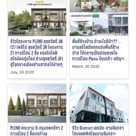
รีวิวโครงการ PLENO สุขสวัสดิ์ 30
พื้นที่ข้างบ้าน ทำอะไรดีน้า?? …
(2) (พลีโน่ สุขสวัสดิ์ 30 โครงการ
มาแชร์ไอเดียตกแต่งพื้นที่ข้าง
2) ทาวน์โฮม 2 ชั้น รองรับไลฟ์
บ้าน ให้กลายเป็นสวนสวยใน
สไตล์คนรุ่นใหม่ ย่านสุขสวัสดิ์ เข้า
ทาวน์โฮม Pleno ปิ่นเกล้า-จรัญฯ
สู่ใจกลางเมืองย่านสาทรได้ง่ายๆ
March, 20 2020
July, 20 2020
PLENO พระราม 9-กรุงทพกรีฑา 2
รีวิว District เอกมัย-รามอินทรา
ทาวน์โฮม 2 ชั้นบนทำเล
โฮมออฟฟิศโซนรามอินทรา-