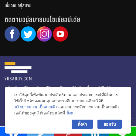
เกี่ยวกับอยู่สบาย
ติดตามอยู่สบายบนโซเชียลมีเดีย
หน้าหลัก
รีวิวคอนโด
รีวิวทาวน์โฮม
รีวิวบ้านเดี่ยว
วีดีโอรีวิว
เราใช้คุกกี้เพื่อพัฒนาประสิทธิภาพ และประสบการณ์ที่ดีในการ
ไอเดียแต่งบ้าน
ข่าวอสังหาริมทรัพย์
โปรโมชั่นบ้านและคอนโด
ใช้เว็บไซต์ของคุณ คุณสามารถศึกษารายละเอียดได้ที่
นโยบายความเป็นส่วนตัว
และสามารถจัดการความเป็นส่วนตัว
โครงการน่าสนใจ
เองได้ของคุณได้เองโดยคลิกที่
ตั้งค่า
bac
© สงวนลิขสิทธิ์ 2556-2564
ตั้งค่า
ยอมรับ