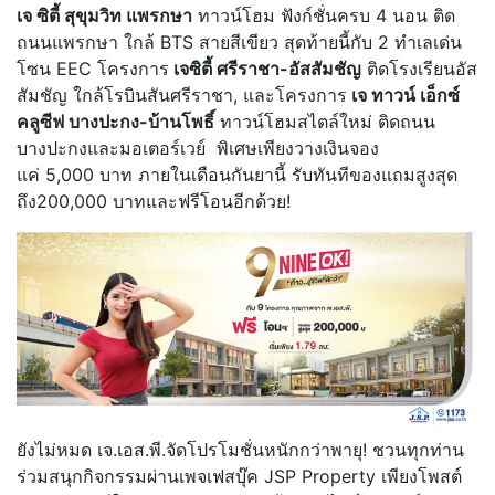
เจ ซิตี้ สุขุมวิท แพรกษา
ทาวน์โฮม ฟังก์ชั่นครบ 4 นอน ติด
ถนนแพรกษา ใกล้ BTS สายสีเขียว สุดท้ายนี้กับ 2 ทำเลเด่น
โซน EEC โครงการ
เจซิตี้ ศรีราชา-อัสสัมชัญ
ติดโรงเรียนอัส
สัมชัญ ใกล้โรบินสันศรีราชา, และโครงการ
เจ ทาวน์ เอ็กซ์
คลูซีฟ บางปะกง-บ้านโพธิ์
ทาวน์โฮมสไตล์ใหม่ ติดถนน
บางปะกงและมอเตอร์เวย์ พิเศษเพียงวางเงินจอง
แค่ 5,000 บาท ภายในเดือนกันยานี้ รับทันทีของแถมสูงสุด
ถึง200,000 บาทและฟรีโอนอีกด้วย!
ยังไม่หมด เจ.เอส.พี.จัดโปรโมชั่นหนักกว่าพายุ! ชวนทุกท่าน
ร่วมสนุกกิจกรรมผ่านเพจเฟสบุ๊ค JSP Property เพียงโพสต์