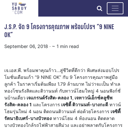
search
J.S.P. จัด 9 โครงการคุณภาพ พร้อมโปรฯ “9 NINE
OK”
September 06, 2018
· ~ 1 min read
เจ.เอส.พี. พร้อมพาคุณก้าว…สู่ชีวิตที่ดีกว่า พิเศษส่งมอบโปร
โมชั่นเดือนเก้า “9 NINE OK” กับ 9 โครงการคุณภาพสู่มือ
ลูกค้า ในราคาเริ่มต้นเพียง 1.79 ล้านบาท ไม่ว่าจะเป็น ทำเล
ทองโซนรังสิตและติวานนท์ กับทาวน์โฮมใหญ่ 4 นอนฟังก์ชั่
นบ้านเดี่ยว
เจแกรนด์รังสิต-คลอง 1
,
เจทาวน์เอ็กซ์คลูซีพ
รังสิต-คลอง 1
และโครงการ
เจซิตี้ ติวานนท์-บางกะดี
ทาวน์
โฮมรุ่นใหม่ 4 นอน ติดถนนติวานนท์ ต่อด้วยโครงการ
เจซิตี้
รัตนาธิเบศร์-บางบัวทอง
ทาวน์โฮม 4 ห้องนอน ติดตลาด
บางบัวทองใกล้รถไฟฟ้าสายสีม่วง และอย่าพลาดกับโครงการ