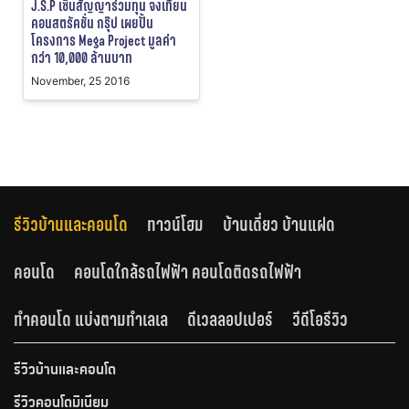
J.S.P เซ็นสัญญาร่วมทุน จงเทียน
คอนสตรัคชั่น กรุ๊ป เผยปั้น
โครงการ Mega Project มูลค่า
กว่า 10,000 ล้านบาท
November, 25 2016
รีวิวบ้านและคอนโด
ทาวน์โฮม
บ้านเดี่ยว บ้านแฝด
คอนโด
คอนโดใกล้รถไฟฟ้า คอนโดติดรถไฟฟ้า
ทำคอนโด แบ่งตามทำเลเล
ดีเวลลอปเปอร์
วีดีโอรีวิว
รีวิวบ้านและคอนโด
รีวิวคอนโดมิเนียม