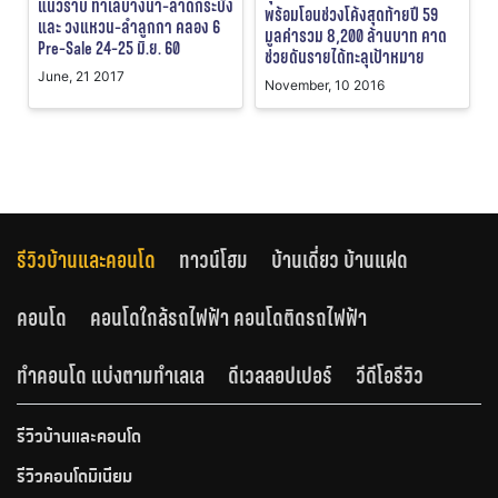
แนวราบ ทำเลบางนา-ลาดกระบัง
พร้อมโอนช่วงโค้งสุดท้ายปี 59
และ วงแหวน-ลำลูกกา คลอง 6
มูลค่ารวม 8,200 ล้านบาท คาด
Pre-Sale 24-25 มิ.ย. 60
ช่วยดันรายได้ทะลุเป้าหมาย
June, 21 2017
November, 10 2016
รีวิวบ้านและคอนโด
ทาวน์โฮม
บ้านเดี่ยว บ้านแฝด
คอนโด
คอนโดใกล้รถไฟฟ้า คอนโดติดรถไฟฟ้า
ทำคอนโด แบ่งตามทำเลเล
ดีเวลลอปเปอร์
วีดีโอรีวิว
รีวิวบ้านและคอนโด
รีวิวคอนโดมิเนียม