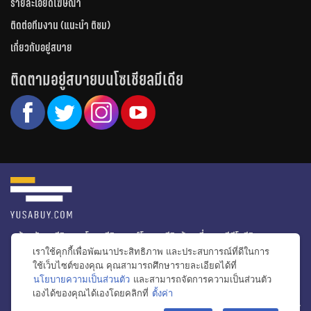
รายละเอียดโฆษณา
ติดต่อทีมงาน (แนะนำ ติชม)
เกี่ยวกับอยู่สบาย
ติดตามอยู่สบายบนโซเชียลมีเดีย
หน้าหลัก
รีวิวคอนโด
รีวิวทาวน์โฮม
รีวิวบ้านเดี่ยว
วีดีโอรีวิว
เราใช้คุกกี้เพื่อพัฒนาประสิทธิภาพ และประสบการณ์ที่ดีในการ
ไอเดียแต่งบ้าน
ข่าวอสังหาริมทรัพย์
โปรโมชั่นบ้านและคอนโด
ใช้เว็บไซต์ของคุณ คุณสามารถศึกษารายละเอียดได้ที่
นโยบายความเป็นส่วนตัว
และสามารถจัดการความเป็นส่วนตัว
โครงการน่าสนใจ
เองได้ของคุณได้เองโดยคลิกที่
ตั้งค่า
bac
© สงวนลิขสิทธิ์ 2556-2564