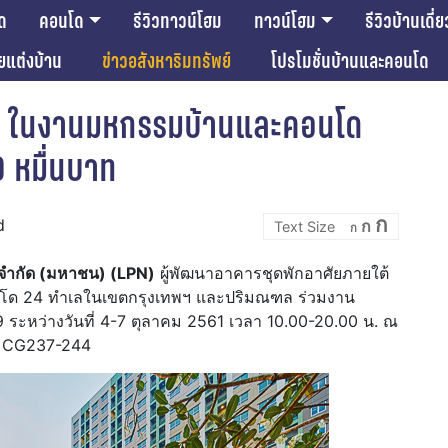
ด
คอนโด
รีวิวทาวน์โฮม
ทาวน์โฮม
รีวิวบ้านเดี่ย
ียแต่งบ้าน
ข่าวอสังหาริมทรัพย์
โปรโมชั่นบ้านและคอนโด
ุ้ม ในงานมหกรรมบ้านและคอนโด
 9 หมื่นบาท
Incre
Reset
Decrease
ก
d
ก
font
ก
font
font
size.
size.
size.
์ จำกัด (มหาชน) (LPN)
ผู้พัฒนาอาคารชุดพักอาศัยภายใต้
โด 24 ทำเลในเขตกรุงเทพฯ และปริมณฑล ร่วมงาน
 ระหว่างวันที่ 4-7 ตุลาคม 2561 เวลา 10.00-20.00 น. ณ
ั้น CG237-244