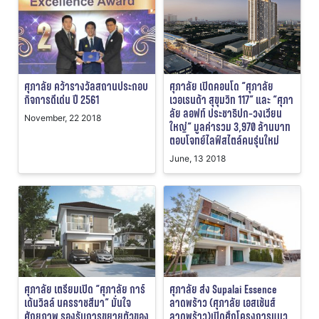
ศุภาลัย คว้ารางวัลสถานประกอบ
ศุภาลัย เปิดคอนโด “ศุภาลัย
กิจการดีเด่น ปี 2561
เวอเรนด้า สุขุมวิท 117” และ “ศุภา
ลัย ลอฟท์ ประชาธิปก-วงเวียน
November, 22 2018
ใหญ่” มูลค่ารวม 3,970 ล้านบาท
ตอบโจทย์ไลฟ์สไตล์คนรุ่นใหม่
June, 13 2018
ศุภาลัย เตรียมเปิด “ศุภาลัย การ์
ศุภาลัย ส่ง Supalai Essence
เด้นวิลล์ นครราชสีมา” มั่นใจ
ลาดพร้าว (ศุภาลัย เอสเซ้นส์
ศักยภาพ รองรับการขยายตัวของ
ลาดพร้าว)เปิดศึกโครงการแนว