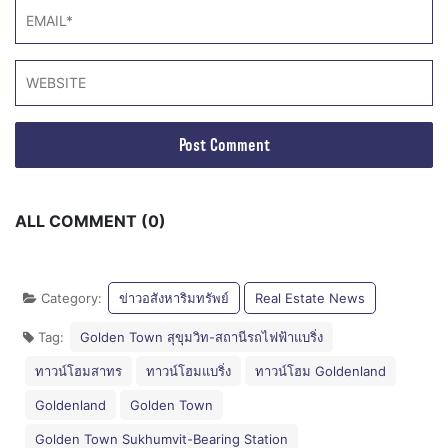
ALL COMMENT (0)
Category:
ข่าวอสังหาริมทรัพย์
Real Estate News
Tag:
Golden Town สุขุมวิท-สถานีรถไฟฟ้าแบริ่ง
ทาวน์โฮมสาทร
ทาวน์โฮมแบริ่ง
ทาวน์โฮม Goldenland
Goldenland
Golden Town
Golden Town Sukhumvit-Bearing Station