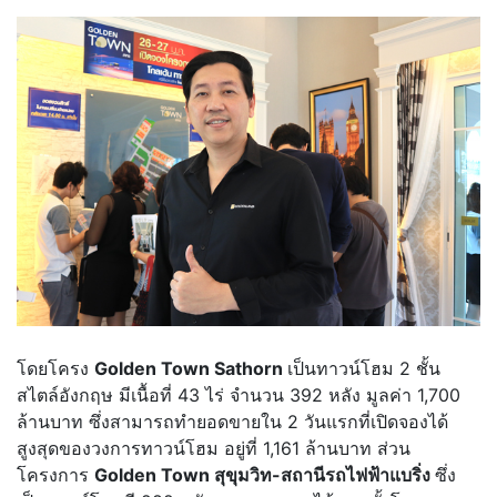
โดยโครง
Golden Town Sathorn
เป็นทาวน์โฮม 2 ชั้น
สไตล์อังกฤษ มีเนื้อที่ 43 ไร่ จำนวน 392 หลัง มูลค่า 1,700
ล้านบาท ซึ่งสามารถทำยอดขายใน 2 วันแรกที่เปิดจองได้
สูงสุดของวงการทาวน์โฮม อยู่ที่ 1,161 ล้านบาท ส่วน
โครงการ
Golden Town สุขุมวิท-สถานีรถไฟฟ้าแบริ่ง
ซึ่ง