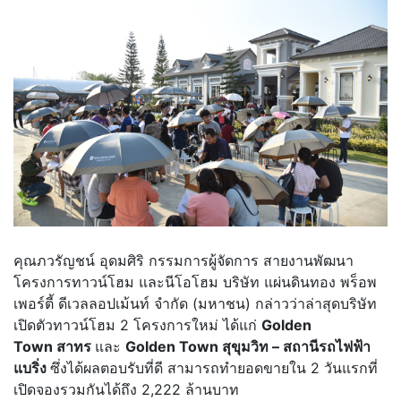
คุณภวรัญชน์ อุดมศิริ กรรมการผู้จัดการ สายงานพัฒนา
โครงการทาวน์โฮม และนีโอโฮม บริษัท แผ่นดินทอง พร็อพ
เพอร์ตี้ ดีเวลลอปเม้นท์ จำกัด (มหาชน) กล่าวว่าล่าสุดบริษัท
เปิดตัวทาวน์โฮม 2 โครงการใหม่ ได้แก่
Golden
Town สาทร
และ
Golden Town สุขุมวิท – สถานีรถไฟฟ้า
แบริ่ง
ซึ่งได้ผลตอบรับที่ดี สามารถทำยอดขายใน 2 วันแรกที่
เปิดจองรวมกันได้ถึง 2,222 ล้านบาท