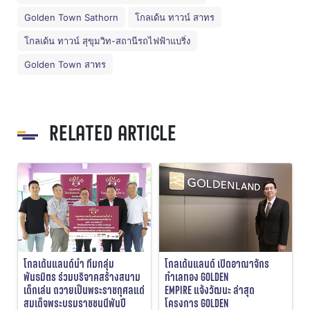
Golden Town Sathorn
โกลเด้น ทาวน์ สาทร
โกลเด้น ทาวน์ สุขุมวิท-สถานีรถไฟฟ้าแบริ่ง
Golden Town สาทร
RELATED ARTICLE
โกลเด้นแลนด์นำ ทีมกลุ่ม
โกลเด้นแลนด์ เปิดอาณาจักร
พันธมิตร ร่วมบริจาคสร้างสนาม
ทำเลทอง GOLDEN
เด็กเล่น ถวายเป็นพระราชกุศลแด่
EMPIRE แจ้งวัฒนะ ล่าสุด
สมเด็จพระบรมราชชนนีพันปี
โครงการ GOLDEN