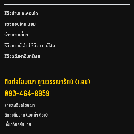
รีวิวบ้านและคอนโด
รีวิวคอนโดมิเนียม
รีวิวบ้านเดี่ยว
รีวิวทาวน์เฮ้าส์ รีวิวทาวน์โฮม
รีวิวอสังหาริมทรัพย์
ติดต่อโฆษณา คุณวรรณารัตน์ (แอน)
090-464-8959
รายละเอียดโฆษณา
ติดต่อทีมงาน (แนะนำ ติชม)
เกี่ยวกับอยู่สบาย