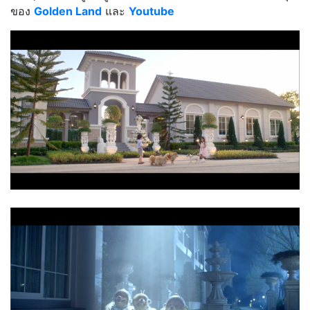
ของ
Golden Land
และ
Youtube