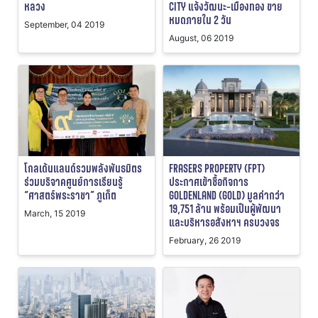
หลวง
CITY แจ้งวัฒนะ-เมืองทอง ขาย
หมดภายใน 2 วัน
September, 04 2019
August, 06 2019
โกลเด้นแลนด์รวมพลังพันธมิตร
FRASERS PROPERTY (FPT)
ร่วมบริจาคศูนย์การเรียนรู้
ประกาศเข้าซื้อกิจการ
“ศาสตร์พระราชา” ภูเก็ต
GOLDENLAND (GOLD) มูลค่ากว่า
19,751 ล้าน พร้อมเป็นผู้พัฒนา
March, 15 2019
และบริหารอสังหาฯ ครบวงจร
February, 26 2019