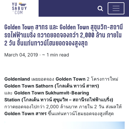
search
Golden Town สาทร และ Golden Town สุขุมวิท-สถานี
รถไฟฟ้าแบริ่ง กวาดยอดจองกว่า 2,000 ล้าน ภายใน
2 วัน ขึ้นแท่นทาวน์โฮมยอดจองสูงสุด
March 04, 2019
· ~ 1 min read
Goldenland
เผยยอดจอง
Golden Town
2 โครงการใหม่
Golden Town Sathorn
(โกลเด้น ทาวน์ สาทร)
และ
Golden Town Sukhumvit-Bearing
Station (โกลเด้น ทาวน์ สุขุมวิท – สถานีรถไฟฟ้าแบริ่ง)
กวาดยอดจองไปกว่า 2,000 ล้านบาท ภายใน 2 วัน ส่งผลให้
Golden Town สาทร
ขึ้นแท่นทาวน์โฮมยอดจองสูงที่สุด