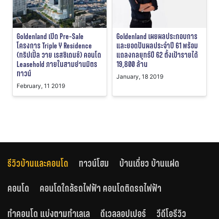
Goldenland เปิด Pre-Sale
Goldenland เผยผลประกอบการ
โครงการ Triple Y Residence
และยอดปันผลประจำปี 61 พร้อม
(ทริปเปิ้ล วาย เรสซิเดนซ์) คอนโด
แถลงกลยุทธ์ปี 62 ตั้งเป้ารายได้
Leasehold ภายในสามย่านมิตร
19,800 ล้าน
ทาวน์
January, 18 2019
February, 11 2019
รีวิวบ้านและคอนโด
ทาวน์โฮม
บ้านเดี่ยว บ้านแฝด
คอนโด
คอนโดใกล้รถไฟฟ้า คอนโดติดรถไฟฟ้า
ทำคอนโด แบ่งตามทำเลเล
ดีเวลลอปเปอร์
วีดีโอรีวิว