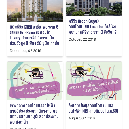
พรีวิว Aroon (อรุณ)
คอนโดมิเนียม Low rise ใกล้โรง
มินิพรีวิว KARA อารีย์-พระราม 6
พยาบาลศิริราช จาก ดิ อัมรินทร์
(KARA Ari-Rama 6) คอนโด
Luxury ย่านอารีย์ มีความเป็น
October, 22 2019
ส่วนตัวสูง มีเพียง 28 ยูนิตเท่านั้น
December, 02 2019
เจาะตลาดคอนโดแนวรถไฟฟ้า
อัพเดท! ข้อมูลคอนโดตามแนว
สายสีม่วง ช่วงสถานีบางกระสอ
รถไฟฟ้า MRT สายสีม่วง [ส.ค.59]
สถานีแยกนนทบุรี1 สถานีสะพาน
August, 02 2016
พระนั่งเกล้า