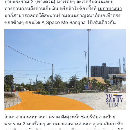
ป้ายพระราม 2 (ทางด่วน) มาเรื่อยๆ จะเจอกับถนนเลียบ
ทางด่วนก่อนถึงด่านเก็บเงิน หรือถ้าไปช้อปปิ้งที่
เมกาบางนา
มาก็สามารถลอดใต้สะพานข้ามถนนกาญจนาภิเษกเข้าตรง
ซอยข้างๆ คอนโด A Space Me Bangna ได้เช่นเดียวกัน
ถ้ามาจากถนนบางนา-ตราด ฝั่งมุ่งหน้าชลบุรีขับตามป้าย
พระราม 2 มาเรื่อยๆ จะวนมาเจอทางด่วนกาญจนาภิเษก ซึ่ง