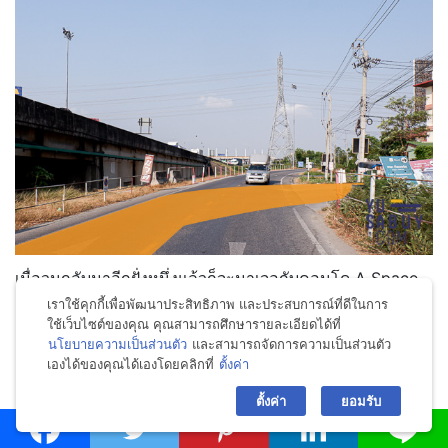
เมื่อวนกลับมาอีกฝั่งหนึ่งแล้วก็จะมาเจอกับคอนโด A Space
Me Bangna หรือซอยเดียวกันกับด้านบนที่ได้พูดถึงมาก่อน
เราใช้คุกกี้เพื่อพัฒนาประสิทธิภาพ และประสบการณ์ที่ดีในการ
ใช้เว็บไซต์ของคุณ คุณสามารถศึกษารายละเอียดได้ที่
ด้านบน
นโยบายความเป็นส่วนตัว
และสามารถจัดการความเป็นส่วนตัว
เองได้ของคุณได้เองโดยคลิกที่
ตั้งค่า
bac
.
ตั้งค่า
ยอมรับ
และ
เส้นทางที่ 3 เส้นสีส้ม
โดยที่เส้นนี้สามารถเข้าได้จากถนน