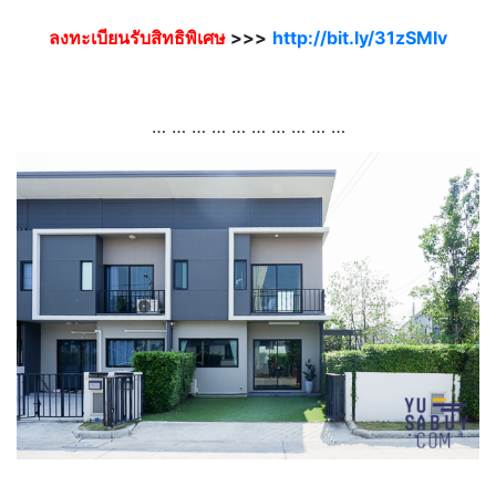
ลงทะเบียนรับสิทธิพิเศษ
>>>
http://bit.ly/31zSMIv
.
… … … … … … … … … …
.