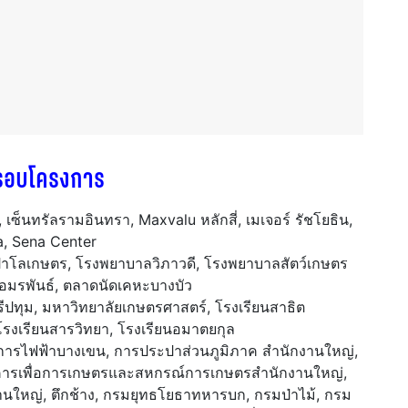
รอบโครงการ
 เซ็นทรัลรามอินทรา, Maxvalu หลักสี่, เมเจอร์ รัชโยธิน,
za, Sena Center
าโลเกษตร, โรงพยาบาลวิภาวดี, โรงพยาบาลสัตว์เกษตร
มรพันธ์, ตลาดนัดเคหะบางบัว
ีปทุม, มหาวิทยาลัยเกษตรศาสตร์, โรงเรียนสาธิต
รงเรียนสารวิทยา, โรงเรียนอมาตยกุล
 การไฟฟ้าบางเขน, การประปาส่วนภูมิภาค สำนักงานใหญ่,
ารเพื่อการเกษตรและสหกรณ์การเกษตรสำนักงานใหญ่,
ใหญ่, ตึกช้าง, กรมยุทธโยธาทหารบก, กรมป่าไม้, กรม