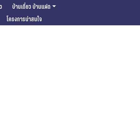
ยว
บ้านเดี่ยว บ้านแฝด
โครงการน่าสนใจ
ase