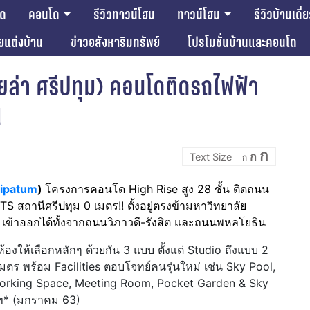
โด
คอนโด
รีวิวทาวน์โฮม
ทาวน์โฮม
รีวิวบ้านเดี่
ียแต่งบ้าน
ข่าวอสังหาริมทรัพย์
โปรโมชั่นบ้านและคอนโด
ียล่า ศรีปทุม) คอนโดติดรถไฟฟ้า
!
Incre
Reset
Decrease
ก
ก
font
ก
font
font
size.
size.
size.
ripatum
)
โครงการคอนโด High Rise สูง 28 ชั้น ติดถนน
สถานีศรีปทุม 0 เมตร!! ตั้งอยู่ตรงข้ามหาวิทยาลัย
 เข้าออกได้ทั้งจากถนนวิภาวดี-รังสิต และถนนพหลโยธิน
ห้องให้เลือกหลักๆ ด้วยกัน 3 แบบ ตั้งแต่ Studio ถึงแบบ 2
ร พร้อม Facilities ตอบโจทย์คนรุ่นใหม่ เช่น Sky Pool,
Working Space, Meeting Room, Pocket Garden & Sky
บาท* (มกราคม 63)