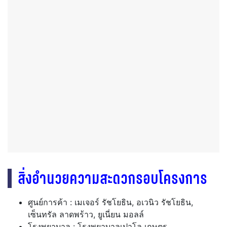
สิ่งอำนวยความสะดวกรอบโครงการ
ศูนย์การค้า : เมเจอร์ รัชโยธิน, อเวนิว รัชโยธิน,
เซ็นทรัล ลาดพร้าว, ยูเนี่ยน มอลล์
โรงพยาบาล : โรงพยาบาลเปาโล เกษตร