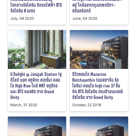
ใจกลางรัชโยธิน ติดรถไฟฟ้า BTS
อยู่ ใกล้แยกกรุงเทพกรีฑา-
รัชโยธิน 0 เมตร
ศรีนครินทร์
July, 08 2020
June, 04 2020
U Delight @ Jatujak Station (ยู
รีวิวคอนโด Mazarine
ดีไลท์ แอท จตุจักร สเตชั่น) คอน
Ratchayothin (แมสซารีน รัช
โด High Rise ใกล้ MRT จตุตักร
โยธิน) คอนโด high rise 37 ชั้น
และ BTS หมอชิต จาก Grand
ติด BTS รัชโยธิน ตรงข้ามเมเจอร์
Unity
รัชโยธิน จาก Grand Unity
March, 31 2020
October, 22 2018