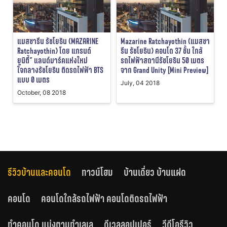
แมสซารีน รัชโยธิน (MAZARINE
Mazarine Ratchayothin (แมสซา
Ratchayothin) โดย แกรนด์
รีน รัชโยธิน) คอนโด 37 ชั้น ใกล้
ยูนิตี้” แลนด์มาร์คแห่งใหม่
รถไฟฟ้าสถานีรัชโยธิน 50 เมตร
ใจกลางรัชโยธิน ติดรถไฟฟ้า BTS
จาก Grand Unity [Mini Preview]
แบบ 0 เมตร
July, 04 2018
October, 08 2018
รีวิวบ้านและคอนโด
ทาวน์โฮม
บ้านเดี่ยว บ้านแฝด
คอนโด
คอนโดใกล้รถไฟฟ้า คอนโดติดรถไฟฟ้า
ทำคอนโด แบ่งตามทำเลเล
ดีเวลลอปเปอร์
วีดีโอรีวิว