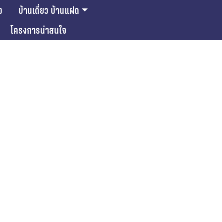
ว
บ้านเดี่ยว บ้านแฝด
โครงการน่าสนใจ
ase