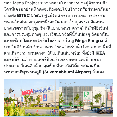
ของ Mega Project หลากหลายโครงการมาอยู่ด้วยกัน ซึ่ง
ใครที่เคยมาย่านนี้ก็คงจะต้องเคยใช้บริการหรือผ่านตากันมา
บ้างทั้ง
BITEC บางนา
ศูนย์จัดนิทรรศการและการประชุม
ขนาดใหญ่ของกรุงเทพฝั่งตะวันออก ตั้งอยู่ตรงจุดตัดถนน
บางนาตราดกับสุขุมวิท (สี่แยกบางนา-ตราด) ที่มักมีอีเว้นท์
และการประชุมต่างๆ แวะเวียนมาจัดที่นี้กันบ่อยๆ ถัดมาเป็น
แหล่งช้อปปิ้งแหล่งไลฟ์สไตล์ขนาดใหญ่
Mega Bangna
ที่
ภายในมีร้านค้า ร้านอาหาร โซนสำหรับเด็กโดยเฉพาะ พื้นที่
ลานกิจกรรม สวนต่างๆ ให้ไปเดินเล่น พร้อมทั้งยังมี
IKEA
แบรนด์ร้านค้าขายเฟอร์นิเจอร์และของตกแต่งบ้านจาก
ประเทศสวีเดนอีกด้วย สุดท้ายที่ขาดไม่ได้เลย
สนามบิน
นานาชาติสุวรรณภูมิ (Suvarnabhumi Airport)
นั่นเอง