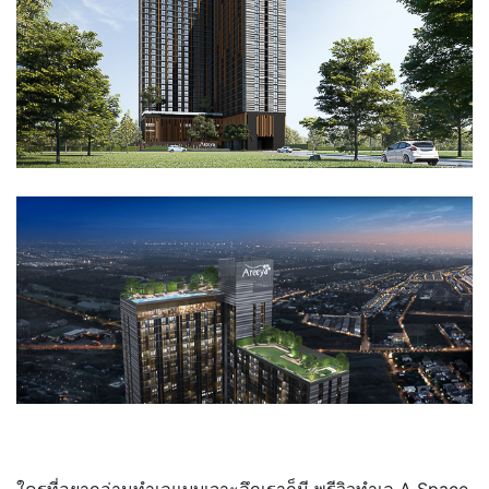
ใครที่อยากอ่านทำเลแบบเจาะลึกเราก็มี พรีวิวทำเล A Space