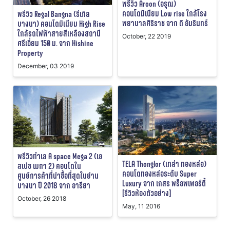
พรีวิว Aroon (อรุณ)
คอนโดมิเนียม Low rise ใกล้โรง
พรีวิว Regal Bangna (รีเกิล
พยาบาลศิริราช จาก ดิ อัมรินทร์
บางนา) คอนโดมิเนียม High Rise
ใกล้รถไฟฟ้าสายสีเหลืองสถานี
October, 22 2019
ศรีเอี่ยม 150 ม. จาก Hishine
Property
December, 03 2019
พรีวิวทำเล A space Mega 2 (เอ
TELA Thonglor (เทล่า ทองหล่อ)
สเปซ เมกา 2) คอนโดใน
คอนโดทองหล่อระดับ Super
ศูนย์การค้าที่น่าซื้อที่สุดในย่าน
Luxury จาก เกสร พร็อพเพอร์ตี้
บางนา ปี 2018 จาก อารียา
[รีวิวห้องตัวอย่าง]
October, 26 2018
May, 11 2016