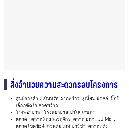
สิ่งอำนวยความสะดวกรอบโครงการ
ศูนย์การค้า : เซ็นทรัล ลาดพร้าว, ยูเนี่ยน มอลล์, บิ๊กซี
เอ็กกซ์ตร้า ลาดพร้าว
โรงพยาบาล : โรงพยาบาลเปาโล เกษตร
ตลาด : ตลาดนัดสวนจตุจักร, ตลาด อตก., JJ Mall,
ตลาดโชคชัย4, สวนลุมไนท์ บาร์ซ่า, ตลาดหลัง