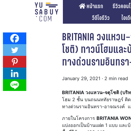
หน้าแรก
รีวิวคอน
วีดีโอรีวิว
ไอเด
BRITANIA วงแหวน–จ
โชติ) ทาวน์โฮมและบ
ทางด่วนรามอินทรา-
January 29, 2021
· 2 min read
BRITANIA วงแหวน–จตุโชติ (บริท
โฮม 2 ชั้น บนถนนหทัยราษฎร์ ติด
ทางด่วนรามอินทรา-อาจณรงค์ 
ภายในโครงการ
BRITANIA W
แบ่งออกเป็นบ้านแฝด 1 แบบ และบ้