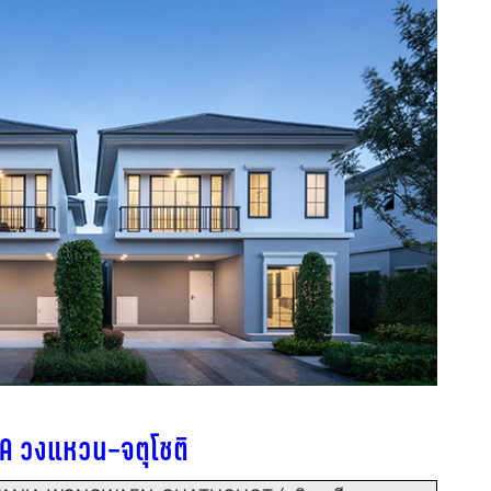
IA วงแหวน–จตุโชติ