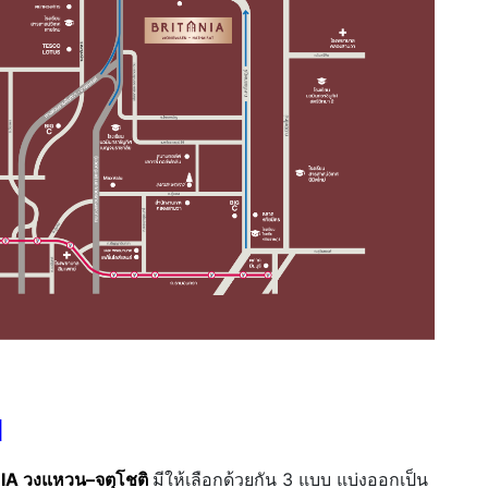
N
A วงแหวน–จตุโชติ
มีให้เลือกด้วยกัน 3 แบบ แบ่งออกเป็น