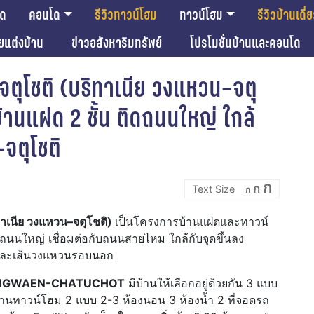
โด
คอนโด
รีวิวทาวน์โฮม
ทาวน์โฮม
รีวิวบ้านเดี่
ียแต่งบ้าน
ข่าวอสังหาริมทรัพย์
โปรโมชั่นบ้านและคอนโด
ตุโชติ (บริทาเนีย วงแหวน–จตุ
้านแฝด 2 ชั้น ติดถนนใหญ่ ใกล้
จตุโชติ
Incre
Reset
Decrease
ก
ก
font
ก
font
font
size.
size.
size.
าเนีย วงแหวน–จตุโชติ)
เป็นโครงการบ้านแฝดและทาวน์
ถนนใหญ่ เชื่อมต่อกับถนนสายไหม ใกล้กับจุดขึ้นลง
และเส้นวงแหวนรอบนอก
ONGWAEN-CHATUCHOT
มีบ้านให้เลือกอยู่ด้วยกัน 3 แบบ
านทาวน์โฮม 2 แบบ 2-3 ห้องนอน 3 ห้องน้ำ 2 ที่จอดรถ