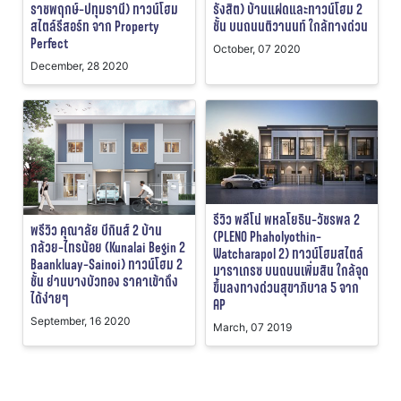
ราชพฤกษ์-ปทุมธานี) ทาวน์โฮม
รังสิต) บ้านแฝดและทาวน์โฮม 2
สไตล์รีสอร์ท จาก Property
ชั้น บนถนนติวานนท์ ใกล้ทางด่วน
Perfect
October, 07 2020
December, 28 2020
รีวิว พลีโน่ พหลโยธิน-วัชรพล 2
พรีวิว คุณาลัย บีกินส์ 2 บ้าน
(PLENO Phaholyothin-
กล้วย-ไทรน้อย (Kunalai Begin 2
Watcharapol 2) ทาวน์โฮมสไตล์
Baankluay-Sainoi) ทาวน์โฮม 2
มาราเกรซ บนถนนเพิ่มสิน ใกล้จุด
ชั้น ย่านบางบัวทอง ราคาเข้าถึง
ขึ้นลงทางด่วนสุขาภิบาล 5 จาก
ได้ง่ายๆ
AP
September, 16 2020
March, 07 2019