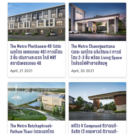
The Metro Phetkasem 48 (เดอะ
The Metro Chaengwattana
เมทโทร เพชรเกษม 48) ทาวน์โฮม
(เดอะ เมทโทร แจ้งวัฒนะ) ทาวน์
3 ชั้น เดินทางสะดวก ใกล้ MRT
โฮม 2-3 ชั้น พร้อม Living Space
สถานีเพชรเกษม 48
ใกล้รถไฟฟ้าสายสีชมพู
April, 21 2021
April, 20 2021
The Metro Ratchaphruek-
พรีวิว V Compound ติวานนท์-
Pathum Thani (เดอะเมทโทร
รังสิต (วี คอมพาวด์ ติวานนท์-