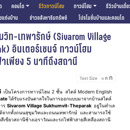
ด
คอนโด
รีวิวทาวน์โฮม
ทาวน์โฮม
รีวิวบ้านเดี่ย
ียแต่งบ้าน
ข่าวอสังหาริมทรัพย์
โปรโมชั่นบ้านและคอนโด
ุมวิท-เทพารักษ์ (Sivarom Village
k) อินเตอร์เชนจ์ ทาวน์โฮม
เพียง 5 นาทีถึงสถานี
Incre
Reset
Decrease
ก
ก
font
ก
font
font
size.
size.
size.
ษ์
เป็นโครงการทาวน์โฮม 2 ชั้น สไตล์ Modern English
tate
ได้รับแรงบันดาลใจในการออกแบบมาจากบ้านสไตล์
การ
Sivarom Village Sukhumvit-Theparak
อยู่ในทำเล
ด้จากทั้งถนนสุขุมวิทและถนนเทพารักษ์ และสามารถใช้
ยสีเขียวสถานีช้างเอราวัณและรถไฟฟ้าสายสีเหลืองสถานี