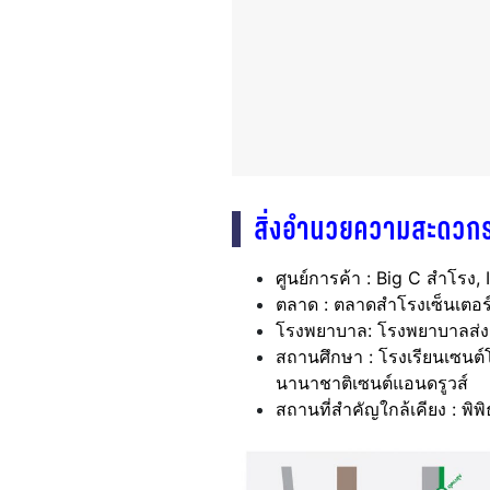
สิ่งอำนวยความสะดวก
ศูนย์การค้า : Big C สำโรง,
ตลาด : ตลาดสำโรงเซ็นเตอร
โรงพยาบาล: โรงพยาบาลส่
สถานศึกษา : โรงเรียนเซนต์
นานาชาติเซนต์แอนดรูวส์
สถานที่สำคัญใกล้เคียง : พิพ