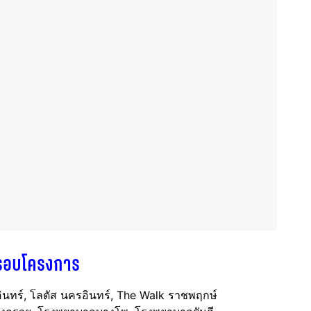
รอบโครงการ
ินทร์, โลตัส นครอินทร์, The Walk ราชพฤกษ์