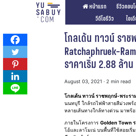
หน้าแรก
รีวิวคอนโ
วีดีโอรีวิว
ไอเด
โกลเด้น ทาวน์ ราช
Ratchaphruek-Rama 
ราคาเริ่ม 2.88 ล้าน
August 03, 2021
· 2 min read
โกลเด้น ทาวน์ ราชพฤกษ์-พระร
นนทบุรี ใกล้รถไฟฟ้าสายสีม่วงพร
หลายเส้นทางใกล้ทางด่วน มาพร้อ
ภายในโครงการ
Golden Town 
โอ้และลาโมเน่ บนพื้นที่ใช้สอยเ