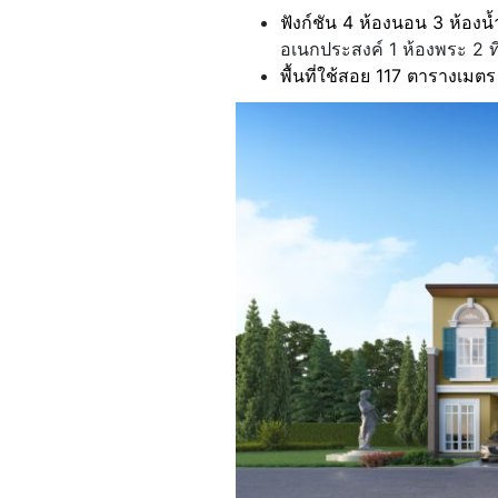
ฟังก์ชัน 4 ห้องนอน 3 ห้องน้
อเนกประสงค์ 1 ห้องพระ 2 ท
พื้นที่ใช้สอย 117 ตารางเมตร