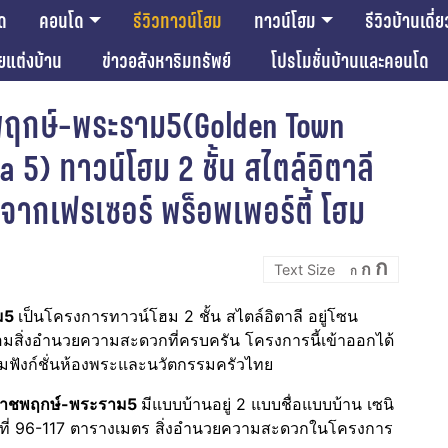
ด
คอนโด
รีวิวทาวน์โฮม
ทาวน์โฮม
รีวิวบ้านเดี่ย
ียแต่งบ้าน
ข่าวอสังหาริมทรัพย์
โปรโมชั่นบ้านและคอนโด
พฤกษ์-พระราม5(Golden Town
5) ทาวน์โฮม 2 ชั้น สไตล์อิตาลี
 จากเฟรเซอร์ พร็อพเพอร์ตี้ โฮม
Incre
Reset
Decrease
ก
ก
font
ก
font
font
size.
size.
size.
าม5
เป็นโครงการทาวน์โฮม 2 ชั้น สไตล์อิตาลี อยู่โซน
้อมสิ่งอำนวยความสะดวกที่ครบครัน โครงการนี้เข้าออกได้
มฟังก์ชั่นห้องพระและนวัตกรรมครัวไทย
ราชพฤกษ์-พระราม5
มีแบบบ้านอยู่ 2 แบบชื่อแบบบ้าน เซนิ
ริ่มที่ 96-117 ตารางเมตร สิ่งอำนวยความสะดวกในโครงการ