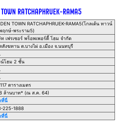
N TOWN RATCHAPHRUEK-RAMA5
DEN TOWN RATCHAPHRUEK-RAMA5
(โกลเด้น ทาวน์
พฤกษ์-พระราม5)
ัท เฟรเซอร์ พร็อพเพอร์ตี้ โฮม จำกัด
ดสังฆทาน ต.บางไผ่ อ.เมือง จ.นนทบุรี
A
์โฮม 2 ชั้น
A
A
117 ตารางเมตร
8 ล้านบาท* (ณ ส.ค. 64)
ี่นี่
-225-1888
ี่นี่