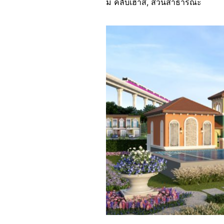
มี คลับเฮ้าส์, สวนสาธารณะ