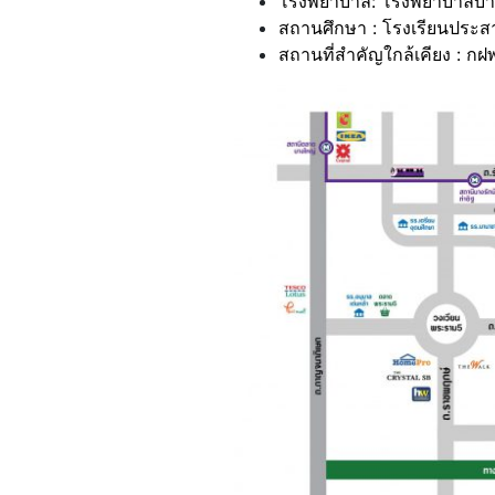
โรงพยาบาล: โรงพยาบาลบา
สถานศึกษา : โรงเรียนประสา
สถานที่สำคัญใกล้เคียง : กฝ