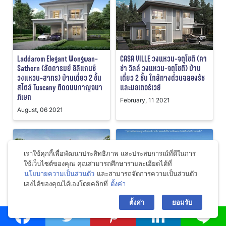
Laddarom Elegant Wongwan-
CASA VILLE วงแหวน-จตุโชติ (คา
Sathorn (ลัดดารมย์ อิลิแกนซ์
ซ่า วิลล์ วงแหวน-จตุโชติ) บ้าน
วงแหวน-สาทร) บ้านเดี่ยว 2 ชั้น
เดี่ยว 2 ชั้น ใกล้ทางด่วนฉลองรัช
สไตล์ Tuscany ติดถนนกาญจนา
และมอเตอร์เวย์
ภิเษก
February, 11 2021
August, 06 2021
เราใช้คุกกี้เพื่อพัฒนาประสิทธิภาพ และประสบการณ์ที่ดีในการ
ใช้เว็บไซต์ของคุณ คุณสามารถศึกษารายละเอียดได้ที่
นโยบายความเป็นส่วนตัว
และสามารถจัดการความเป็นส่วนตัว
เองได้ของคุณได้เองโดยคลิกที่
ตั้งค่า
bac
Casa Grand สุขาภิบาล 5 (คาซ่า
Q.House Avenue ราชพฤกษ์-
ตั้งค่า
ยอมรับ
แกรนด์ สุขาภิบาล 5) โครงการ
พระราม5 (คิวเฮ้าส์ อเวนิว
บ้านเดี่ยว จาก Q.House บนถนน
ราชพฤกษ์-พระราม5) คฤหาสน์