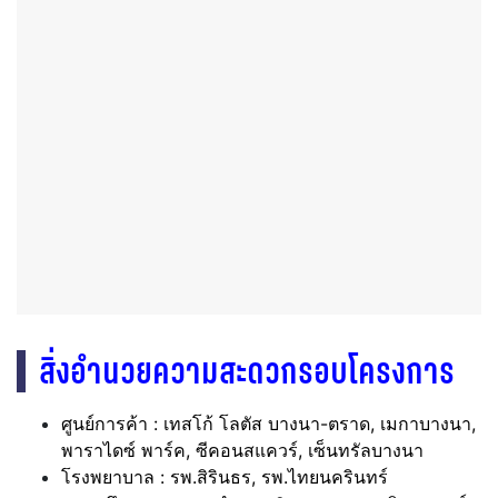
สิ่งอำนวยความสะดวกรอบโครงการ
ศูนย์การค้า : เทสโก้ โลตัส บางนา-ตราด, เมกาบางนา,
พาราไดซ์ พาร์ค, ซีคอนสแควร์, เซ็นทรัลบางนา
โรงพยาบาล : รพ.สิรินธร, รพ.ไทยนครินทร์