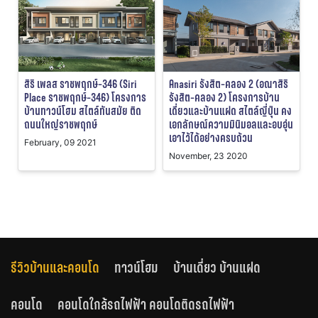
สิริ เพลส ราชพฤกษ์-346 (Siri
Anasiri รังสิต-คลอง 2 (อณาสิริ
Place ราชพฤกษ์-346) โครงการ
รังสิต-คลอง 2​) โครงการบ้าน
บ้านทาวน์โฮม สไตล์ทันสมัย ติด
เดี่ยวและบ้านแฝด สไตล์ญี่ปุ่น คง
ถนนใหญ่ราชพฤกษ์
เอกลักษณ์ความมินิมอลและอบอุ่น
เอาไว้ได้อย่างครบถ้วน
February, 09 2021
November, 23 2020
รีวิวบ้านและคอนโด
ทาวน์โฮม
บ้านเดี่ยว บ้านแฝด
คอนโด
คอนโดใกล้รถไฟฟ้า คอนโดติดรถไฟฟ้า