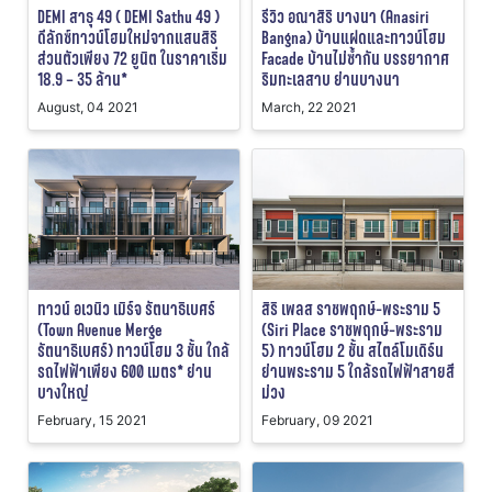
DEMI สาธุ 49 ( DEMI Sathu 49 )
รีวิว อณาสิริ บางนา (Anasiri
ดีลักซ์ทาวน์โฮมใหม่จากแสนสิริ
Bangna) บ้านแฝดและทาวน์โฮม
ส่วนตัวเพียง 72 ยูนิต ในราคาเริ่ม
Facade บ้านไม่ซ้ำกัน บรรยากาศ
18.9 – 35 ล้าน*
ริมทะเลสาบ ย่านบางนา
August, 04 2021
March, 22 2021
ทาวน์ อเวนิว เมิร์จ รัตนาธิเบศร์
สิริ เพลส ราชพฤกษ์-พระราม 5
(Town Avenue Merge
(Siri Place ราชพฤกษ์-พระราม
รัตนาธิเบศร์) ทาวน์โฮม 3 ชั้น ใกล้
5) ทาวน์โฮม 2 ชั้น สไตล์โมเดิร์น
รถไฟฟ้าเพียง 600 เมตร* ย่าน
ย่านพระราม 5 ใกล้รถไฟฟ้าสายสี
บางใหญ่
ม่วง
February, 15 2021
February, 09 2021