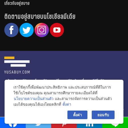
เกี่ยวกับอยู่สบาย
ติดตามอยู่สบายบนโซเชียลมีเดีย
หน้าหลัก
รีวิวคอนโด
รีวิวทาวน์โฮม
รีวิวบ้านเดี่ยว
วีดีโอรีวิว
เราใช้คุกกี้เพื่อพัฒนาประสิทธิภาพ และประสบการณ์ที่ดีในการ
ไอเดียแต่งบ้าน
ข่าวอสังหาริมทรัพย์
โปรโมชั่นบ้านและคอนโด
ใช้เว็บไซต์ของคุณ คุณสามารถศึกษารายละเอียดได้ที่
นโยบายความเป็นส่วนตัว
และสามารถจัดการความเป็นส่วนตัว
โครงการน่าสนใจ
เองได้ของคุณได้เองโดยคลิกที่
ตั้งค่า
bac
© สงวนลิขสิทธิ์ 2556-2564
ตั้งค่า
ยอมรับ