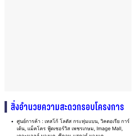
สิ่งอำนวยความสะดวกรอบโครงการ
ศูนย์การค้า : เทสโก้ โลตัส กระทุ่มแบน, วิคตอเรีย การ์
เด้น, แม็คโคร ฟู้ดเซอร์วิส เพชรเกษม, Image Mall,
เดอะมอลล์ บางแค, ซีคอน แสควร์ บางแค