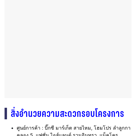
สิ่งอำนวยความสะดวกรอบโครงการ
ศูนย์การค้า : บิ๊กซี มาร์เก็ต สายไหม, โฮมโปร ลำลูกกา
คลอง 5, แฟชั่น ไอส์แลนด์ รามอินทรา, แม็คโคร