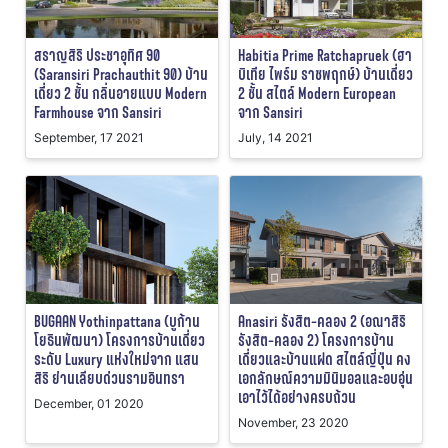
สราญสิริ ประชาอุทิศ 90
Habitia Prime Ratchapruek (ฮา
(Saransiri Prachauthit 90) บ้าน
บิเทีย ไพร์ม ราชพฤกษ์) บ้านเดี่ยว
เดี่ยว 2 ชั้น กลิ่นอายแบบ Modern
2 ชั้น สไตล์ Modern European
Farmhouse จาก Sansiri
จาก Sansiri
September, 17 2021
July, 14 2021
BUGAAN Yothinpattana (บูก้าน
Anasiri รังสิต-คลอง 2 (อณาสิริ
โยธินพัฒนา) โครงการบ้านเดี่ยว
รังสิต-คลอง 2​) โครงการบ้าน
ระดับ Luxury แห่งใหม่จาก แสน
เดี่ยวและบ้านแฝด สไตล์ญี่ปุ่น คง
สิริ ย่านเลียบด่วนรามอินทรา
เอกลักษณ์ความมินิมอลและอบอุ่น
เอาไว้ได้อย่างครบถ้วน
December, 01 2020
November, 23 2020