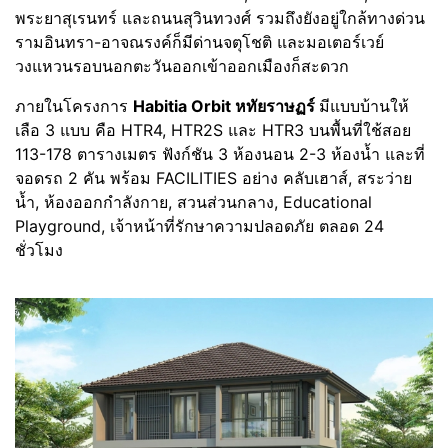
พระยาสุเรนทร์ และถนนสุวินทวงศ์ รวมถึงยังอยู่ใกล้ทางด่วน
รามอินทรา-อาจณรงค์ก็มีด่านจตุโชติ และมอเตอร์เวย์
วงแหวนรอบนอกตะวันออกเข้าออกเมืองก็สะดวก
ภายในโครงการ
Habitia Orbit หทัยราษฏร์
มีแบบบ้านให้
เลือ 3 แบบ คือ HTR4, HTR2S และ HTR3 บนพื้นที่ใช้สอย
113-178 ตารางเมตร ฟังก์ชัน 3 ห้องนอน 2-3 ห้องน้ำ และที่
จอดรถ 2 คัน พร้อม FACILITIES อย่าง คลับเฮาส์, สระว่าย
น้ำ, ห้องออกกำลังกาย, สวนส่วนกลาง, Educational
Playground​, เจ้าหน้าที่รักษาความปลอดภัย ตลอด 24
ชั่วโมง