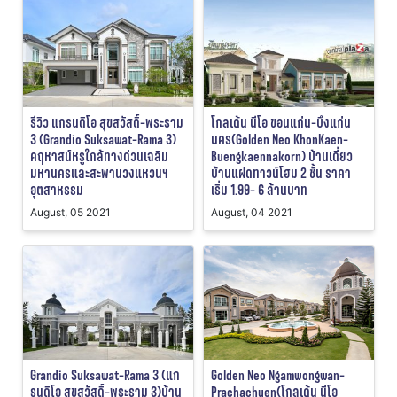
รีวิว แกรนดิโอ สุขสวัสดิ์-พระราม
โกลเด้น นีโอ ขอนแก่น-บึงแก่น
3 (Grandio Suksawat-Rama 3)
นคร(Golden Neo KhonKaen-
คฤหาสน์หรูใกล้ทางด่วนเฉลิม
Buengkaennakorn) บ้านเดี่ยว
มหานครและสะพานวงแหวนฯ
บ้านแฝดทาวน์โฮม 2 ชั้น ราคา
อุตสาหรรม
เริ่ม 1.99- 6 ล้านบาท
August, 05 2021
August, 04 2021
Grandio Suksawat-Rama 3 (แก
Golden Neo Ngamwongwan-
รนดิโอ สุขสวัสดิ์-พระราม 3)บ้าน
Prachachuen(โกลเด้น นีโอ