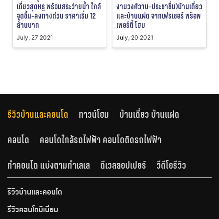
เดี่ยวสุดหรู พร้อมสระว่ายน้ำ ใกล้
งามวงศ์วาน-ประชาชื่น)บ้านเดี่ยว
จุดขึ้น-ลงทางด่วน ราคาเริ่ม 12
และบ้านแฝด จากเฟรเซอร์ พร็อพ
ล้านบาท
เพอร์ตี้ โฮม
July, 27 2021
July, 20 2021
รีวิวบ้านและคอนโด
ทาวน์โฮม
บ้านเดี่ยว บ้านแฝด
คอนโด
คอนโดใกล้รถไฟฟ้า คอนโดติดรถไฟฟ้า
ทำคอนโด แบ่งตามทำเลเล
ดีเวลลอปเปอร์
วีดีโอรีวิว
รีวิวบ้านและคอนโด
รีวิวคอนโดมิเนียม