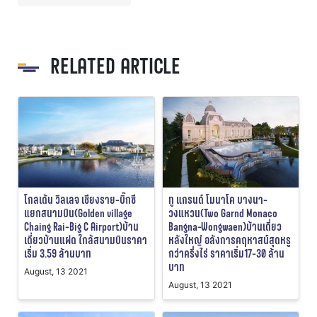
RELATED ARTICLE
โกลเด้น วิลเลจ เชียงราย-บิ๊กซี
ทู แกรนด์ โมนาโค บางนา-
แยกสนามบิน(Golden village
วงแหวน(Two Garnd Monaco
Chaing Rai-Big C Airport)บ้าน
Bangna-Wongwaen)บ้านเดี่ยว
เดี่ยวบ้านแฝด ใกล้สนามบินราคา
หลังใหญ่ อลังการคฤหาสน์สุดหรู
เริ่ม 3.59 ล้านบาท
กว่าครึ่งไร่ ราคาเริ่ม17-30 ล้าน
บาท
August, 13 2021
August, 13 2021