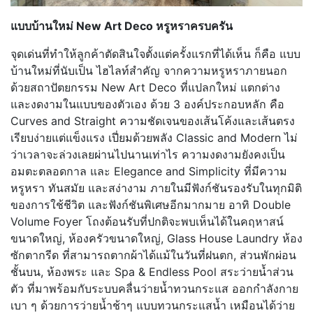
แบบบ้านใหม่ New Art Deco หรูหราครบครัน
จุดเด่นที่ทำให้ลูกค้าตัดสินใจตั้งแต่ครั้งแรกที่ได้เห็น ก็คือ แบบ
บ้านใหม่ที่นับเป็น ไฮไลท์สำคัญ จากความหรูหราภายนอก
ด้วยสถาปัตยกรรม New Art Deco ที่แปลกใหม่ แตกต่าง
และงดงามในแบบของตัวเอง ด้วย 3 องค์ประกอบหลัก คือ
Curves and Straight ความชัดเจนของเส้นโค้งและเส้นตรง
เรียบง่ายแต่แข็งแรง เปี่ยมด้วยพลัง Classic and Modern ไม่
ว่าเวลาจะล่วงเลยผ่านไปนานเท่าไร ความงดงามยังคงเป็น
อมตะตลอดกาล และ Elegance and Simplicity ที่มีความ
หรูหรา ทันสมัย และสง่างาม ภายในมีฟังก์ชันรองรับในทุกมิติ
ของการใช้ชีวิต และฟังก์ชันพิเศษอีกมากมาย อาทิ Double
Volume Foyer โถงต้อนรับที่ปกติจะพบเห็นได้ในคฤหาสน์
ขนาดใหญ่, ห้องครัวขนาดใหญ่, Glass House Laundry ห้อง
ซักตากรีด ที่สามารถตากผ้าได้แม้ในวันที่ฝนตก, ส่วนพักผ่อน
ชั้นบน, ห้องพระ และ Spa & Endless Pool สระว่ายน้ำส่วน
ตัว ที่มาพร้อมกับระบบคลื่นว่ายน้ำทวนกระแส ออกกำลังกาย
เบา ๆ ด้วยการว่ายน้ำช้าๆ แบบทวนกระแสน้ำ เหมือนได้ว่าย