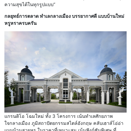
ความสุขได้ในทุกรูปแบบ”
กลยุทธ์การตลาด ทำเลกลางเมือง บรรยากาศดี แบบบ้านใหม่
หรูหราครบครัน
แกรนดิโอ โฉมใหม่ ทั้ง 3 โครงการ เน้นทำเลศักยภาพ
ใจกลางเมือง ภูมิสถาปัตยกรรมสไตล์อังกฤษ คลับเฮาส์โอ่อ่า
แบบบ้านสวยหรู ในราคาที่เหมาะสม เน้นฟังก์ชันพิเศษ ที่