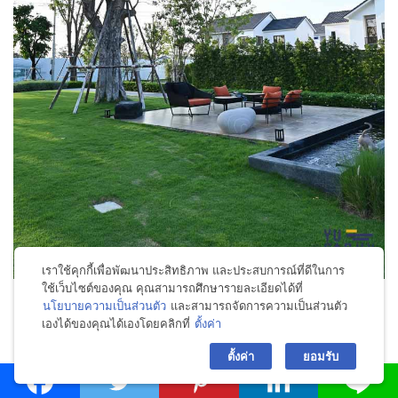
เราใช้คุกกี้เพื่อพัฒนาประสิทธิภาพ และประสบการณ์ที่ดีในการ
ใช้เว็บไซต์ของคุณ คุณสามารถศึกษารายละเอียดได้ที่
นโยบายความเป็นส่วนตัว
และสามารถจัดการความเป็นส่วนตัว
เองได้ของคุณได้เองโดยคลิกที่
ตั้งค่า
bac
ส่วนฟิตเนสของที่นี่ ก็มีบริการเครื่องออกกำลังกายให้ค่อนข้าง
ตั้งค่า
ยอมรับ
หลากหลาย และมองเห็นวิวสระว่ายน้ำด้านนอกด้วยครับ