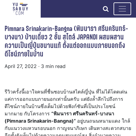
search
Pimnara Srinakarin-Bangna (พิมนารา ศรีนครินทร์-
บางนา) บ้านเดี่ยว 2 ชั้น สไตล์ JAPANDI ผสมผสาน
ความเป็นญี่ปุ่นขนานแท้ ตั้งแต่ออกแบบภายนอกถึง
ดีไซน์ภายในบ้าน
April 27, 2022
· 3 min read
รีวิวครั้งนี้เอาใจคนที่ชื่นชอบบ้านสไตล์ญี่ปุ่น ที่ไม่ได้โดดเด่น
แค่การออกแบบภายนอกเท่านั้นครับ แต่ยังล้ำลึกไปถึงการ
ดีไซน์ภายในบ้านซึ่งเต็มไปด้วยฟังก์ชันที่เป็นประโยชน์
มากมาย กับโครงการ
“พิมนารา ศรีนครินทร์-บางนา
(Pimnara Srinakarin-Bangna)”
อยู่บนถนนหนามแดง ใกล้
กับแนววงแหวนรอบนอก กาญจนาภิเษก เดินทางสะดวกสบาย
อีกทั้งยังเต็มไปด้วยความอุดมสมบูรณ์สูง สิ่งอำนวยความ