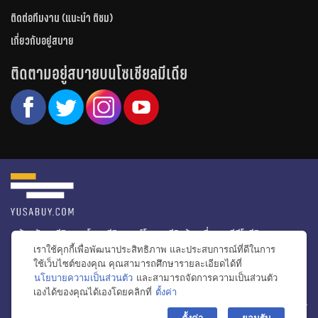
ติดต่อทีมงาน (แนะนำ ติชม)
เกี่ยวกับอยู่สบาย
ติดตามอยู่สบายบนโซเชียลมีเดีย
หน้าหลัก
รีวิวคอนโด
รีวิวทาวน์โฮม
รีวิวบ้านเดี่ยว
วีดีโอรีวิว
เราใช้คุกกี้เพื่อพัฒนาประสิทธิภาพ และประสบการณ์ที่ดีในการ
ไอเดียแต่งบ้าน
ข่าวอสังหาริมทรัพย์
โปรโมชั่นบ้านและคอนโด
ใช้เว็บไซต์ของคุณ คุณสามารถศึกษารายละเอียดได้ที่
นโยบายความเป็นส่วนตัว
และสามารถจัดการความเป็นส่วนตัว
โครงการน่าสนใจ
เองได้ของคุณได้เองโดยคลิกที่
ตั้งค่า
bac
© สงวนลิขสิทธิ์ 2556-2564