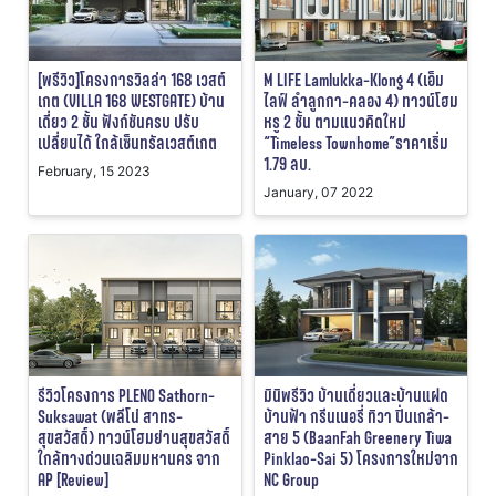
[พรีวิว]โครงการวิลล่า 168 เวสต์
M LIFE Lamlukka-Klong 4 (เอ็ม
เกต (VILLA 168 WESTGATE) บ้าน
ไลฟ์ ลำลูกกา-คลอง 4) ทาวน์โฮม
เดี่ยว 2 ชั้น ฟังก์ชันครบ ปรับ
หรู 2 ชั้น ตามแนวคิดใหม่
เปลี่ยนได้ ใกล้เซ็นทรัลเวสต์เกต
“Timeless Townhome”ราคาเริ่ม
1.79 ลบ.
February, 15 2023
January, 07 2022
รีวิวโครงการ PLENO Sathorn-
มินิพรีวิว บ้านเดี่ยวและบ้านแฝด
Suksawat (พลีโน่ สาทร-
บ้านฟ้า กรีนเนอรี่ ทิวา ปิ่นเกล้า-
สุขสวัสดิ์) ทาวน์โฮมย่านสุขสวัสดิ์
สาย 5 (BaanFah Greenery Tiwa
ใกล้ทางด่วนเฉลิมมหานคร จาก
Pinklao-Sai 5) โครงการใหม่จาก
AP [Review]
NC Group