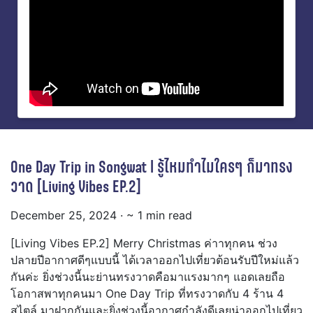
One Day Trip in Songwat l รู้ไหมทำไมใครๆ ก็มาทรง
วาด [Living Vibes EP.2]
December 25, 2024
· ~ 1 min read
[Living Vibes EP.2] Merry Christmas ค่าาทุกคน ช่วง
ปลายปีอากาศดีๆแบบนี้ ได้เวลาออกไปเที่ยวต้อนรับปีใหม่แล้ว
กันค่ะ ยิ่งช่วงนี้นะย่านทรงวาดคือมาแรงมากๆ แอดเลยถือ
โอกาสพาทุกคนมา One Day Trip ที่ทรงวาดกับ 4 ร้าน 4
สไตล์ มาฝากกันและยิ่งช่วงนี้อากาศกำลังดีเลยน่าออกไปเที่ยว