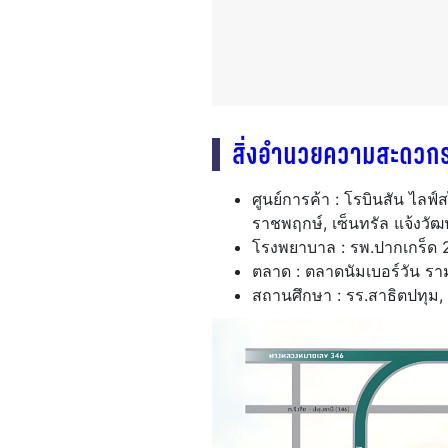
สิ่งอำนวยความสะดวก
ศูนย์การค้า : โรบินสัน ไลฟ
ราชพฤกษ์, เซ็นทรัล แจ้งวั
โรงพยาบาล : รพ.ปากเกร็ด 2,
ตลาด : ตลาดนัมเบอร์วัน ราม
สถานศึกษา : รร.สาธิตปทุม,