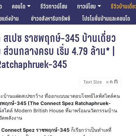
ด
คอนโด
รีวิวทาวน์โฮม
ทาวน์โฮม
รีวิวบ้านเดี่ย
ียแต่งบ้าน
ข่าวอสังหาริมทรัพย์
โปรโมชั่นบ้านและคอนโด
ค สเปซ ราชพฤกษ์-345 บ้านเดี่ยว
ส่วนกลางครบ เริ่ม 4.79 ล้าน* |
Ratchaphruek-345
Incre
Reset
Decrease
ก
ก
font
ก
font
font
size.
size.
size.
่ยวและบ้านแฝดสเปซกว้าง ที่ออกแบบมาตอบโจทย์ไลฟ์สไตล์คน
าชพฤกษ์-345 (The Connect Spez Ratchaphruek-
ณ์สไตล์ Modern British House ที่มาพร้อมนวัตกรรมบ้าน
ยัดพลังงาน
 Connect Spez ราชพฤกษ์-345
ก็เรียกว่าเป็นทำเลที่