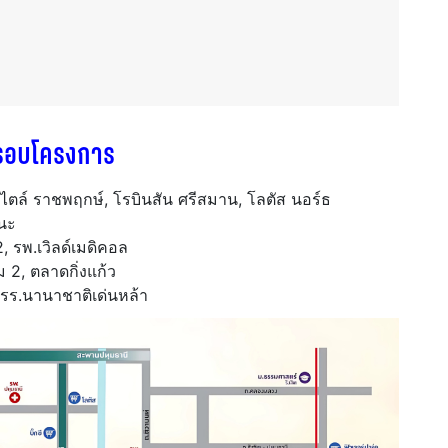
รอบโครงการ
์สไตล์ ราชพฤกษ์, โรบินสัน ศรีสมาน, โลตัส นอร์ธ
ฒนะ
 รพ.เวิลด์เมดิคอล
 2, ตลาดกิ่งแก้ว
 รร.นานาชาติเด่นหล้า