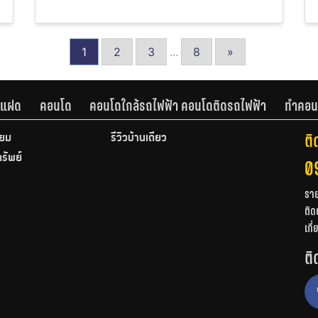
1
2
3
...
8
»
านแฝด
คอนโด
คอนโดใกล้รถไฟฟ้า คอนโดติดรถไฟฟ้า
ทำคอน
ติ
ียม
รีวิวบ้านเดี่ยว
ทรัพย์
0
รา
ติด
เกี
ติ