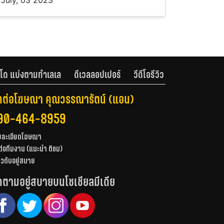
July, 03 2023
โด แบ่งตามทำเลเล
ดีเวลลอปเปอร์
วีดีโอรีวิว
ดต่อโฆษณา คุณวรรณารัตน์ (แอน)
90-464-8959
ยละเอียดโฆษณา
ต่อทีมงาน (แนะนำ ติชม)
่ยวกับอยู่สบาย
ดตามอยู่สบายบนโซเชียลมีเดีย