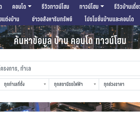
ด
คอนโด
รีวิวทาวน์โฮม
ทาวน์โฮม
รีวิวบ้านเดี่ย
ียแต่งบ้าน
ข่าวอสังหาริมทรัพย์
โปรโมชั่นบ้านและคอนโด
ค้นหาข้อมูล บ้าน คอนโด ทาวน์โฮม
งการ, ทำเล
ทุกทำเลที่ตั้ง
ทุกสถานีรถไฟฟ้า
ทุกช่วงราคา
slocation
strain-station
sprice