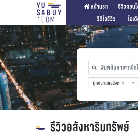
หน้าแรก
รีวิวคอนโ
วีดีโอรีวิว
ไอเด
พิมพ์ค้นหาจากชื่อโคร
ทุกประเภทอสังหาฯ
ทุกทำเลที่ตั้ง
ทุกสถานีรถไฟฟ้า
ทุกช่วงราคา
ทุกประเภทอสังหาฯ
sproperty
รีวิวอสังหาริมทรัพย์