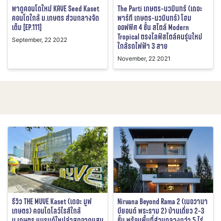
พาดูคอนโดใหม่ KAVE Seed Kaset
The Parti เกษตร-นวมินทร์ (เดอะ
คอนโดใกล้ ม.เกษตร ส่วนกลางจัด
พาร์ที เกษตร-นวมินทร์) โฮม
เต็ม [EP.111]
ออฟฟิศ 4 ชั้น สไตล์ Modern
Tropical ตรงไลฟ์สไตล์คนรุ่นใหม่
September, 22 2022
ใกล้รถไฟฟ้า 3 สาย
November, 22 2021
รีวิว THE MUVE Kaset (เดอะ มูฟ
Nirvana Beyond Rama 2 (เนอวานา
เกษตร) คอนโดโลว์ไรส์ใกล้
บียอนด์ พระราม 2) บ้านเดี่ยว 2-3
ม.เกษตร แบรนด์ใหม่ล่าสุดจากแสน
ชั้น พร้อมพื้นที่ส่วนกลางกว่า 5 ไร่