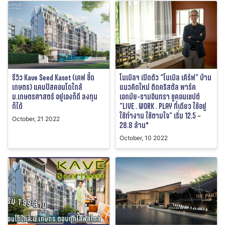
รีวิว Kave Seed Kaset (เคฟ ซี้ด
โนเบิลฯ เปิดตัว “โนเบิล เคิร์ฟ” บ้าน
เกษตร) แคมปัสคอนโดใกล้
แนวคิดใหม่ ติดคริสตัล พาร์ค
ม.เกษตรศาสตร์ อยู่เองก็ดี ลงทุน
เอกมัย-รามอินทรา ชูคอนเซปต์
ก็ได้
“LIVE . WORK . PLAY ที่เดียว ใช้อยู่
ใช้ทำงาน ใช้ตามใจ” เริ่ม 12.5 –
October, 21 2022
28.8 ล้าน*
October, 10 2022