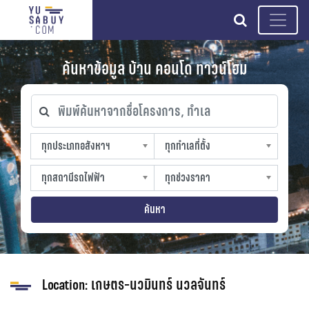
search
ค้นหาข้อมูล บ้าน คอนโด ทาวน์โฮม
พิมพ์ค้นหาจากชื่อโครงการ, ทำเล
ทุกประเภทอสังหาฯ
ทุกทำเลที่ตั้ง
ทุกประเภทอสังหาฯ
ทุกทำเลที่ตั้ง
sproperty
slocation
ทุกสถานีรถไฟฟ้า
ทุกช่วงราคา
ทุกสถานีรถไฟฟ้า
ทุกช่วงราคา
strain-station
sprice
ค้นหา
Location:
เกษตร-นวมินทร์ นวลจันทร์