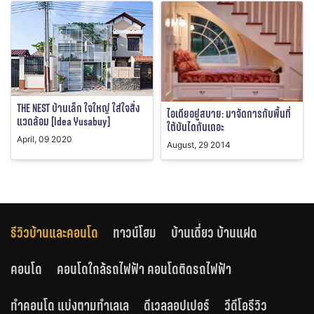
THE NEST บ้านเล็ก ใจใหญ่ ใส่ใจสิ่ง
ไอเดียอยู่สบาย: มาจัดการกับพื้นที่
แวดล้อม [Idea Yusabuy]
ใต้บันไดกันเถอะ
April, 09 2020
August, 29 2014
รีวิวบ้านและคอนโด
ทาวน์โฮม
บ้านเดี่ยว บ้านแฝด
คอนโด
คอนโดใกล้รถไฟฟ้า คอนโดติดรถไฟฟ้า
ทำคอนโด แบ่งตามทำเลเล
ดีเวลลอปเปอร์
วีดีโอรีวิว