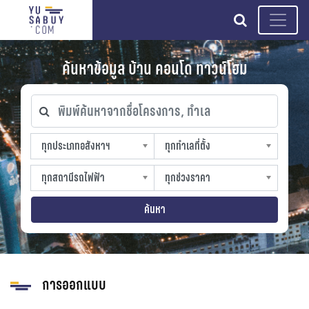
search
ค้นหาข้อมูล บ้าน คอนโด ทาวน์โฮม
พิมพ์ค้นหาจากชื่อโครงการ, ทำเล
ทุกประเภทอสังหาฯ
ทุกทำเลที่ตั้ง
ทุกประเภทอสังหาฯ
ทุกทำเลที่ตั้ง
sproperty
slocation
ทุกสถานีรถไฟฟ้า
ทุกช่วงราคา
ทุกสถานีรถไฟฟ้า
ทุกช่วงราคา
strain-station
sprice
ค้นหา
การออกแบบ