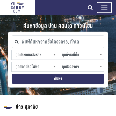
search
ค้นหาข้อมูล บ้าน คอนโด ทาวน์โฮม
พิมพ์ค้นหาจากชื่อโครงการ, ทำเล
ทุกประเภทอสังหาฯ
ทุกทำเลที่ตั้ง
ทุกประเภทอสังหาฯ
ทุกทำเลที่ตั้ง
sproperty
slocation
ทุกสถานีรถไฟฟ้า
ทุกช่วงราคา
ทุกสถานีรถไฟฟ้า
ทุกช่วงราคา
strain-station
sprice
ค้นหา
ข่าว ศุภาลัย