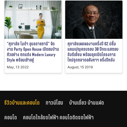
“ศุภาลัย โมด้า อุบลราชธานี” จัด
ศุภาลัยเผยผลงานครึ่งปี 62 ปลื้ม
งาน Party Open House เปิดชมบ้าน
แคมเปญครบรอบ 30 ปีกระแสตอบ
ตัวอย่าง ตกแต่ง Modern Luxury
รับดีเยี่ยม พร้อมลุยเปิดโครงการ
Style พร้อมเข้าอยู่
ใหม่รุกตลาดอสังหาฯ ครึ่งปีหลัง
May, 13 2022
August, 15 2019
รีวิวบ้านและคอนโด
ทาวน์โฮม
บ้านเดี่ยว บ้านแฝด
คอนโด
คอนโดใกล้รถไฟฟ้า คอนโดติดรถไฟฟ้า