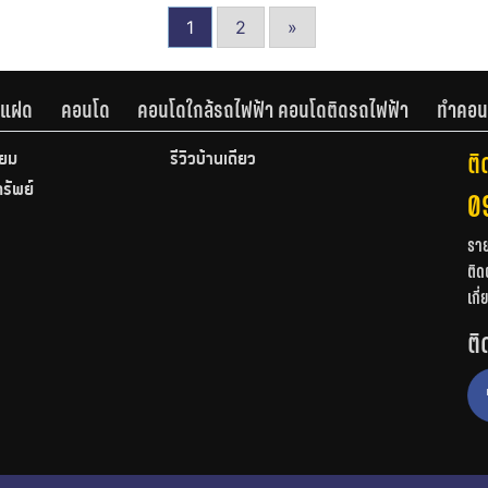
1
2
»
านแฝด
คอนโด
คอนโดใกล้รถไฟฟ้า คอนโดติดรถไฟฟ้า
ทำคอน
ติ
ียม
รีวิวบ้านเดี่ยว
ทรัพย์
0
รา
ติด
เกี
ติ