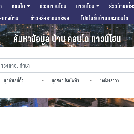
ด
คอนโด
รีวิวทาวน์โฮม
ทาวน์โฮม
รีวิวบ้านเดี่ย
ียแต่งบ้าน
ข่าวอสังหาริมทรัพย์
โปรโมชั่นบ้านและคอนโด
ค้นหาข้อมูล บ้าน คอนโด ทาวน์โฮม
งการ, ทำเล
ทุกทำเลที่ตั้ง
ทุกสถานีรถไฟฟ้า
ทุกช่วงราคา
slocation
strain-station
sprice