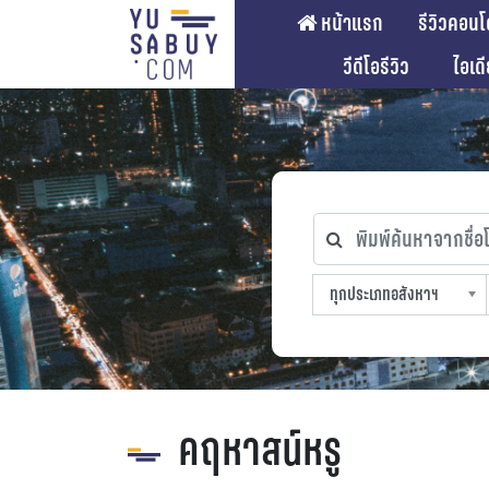
หน้าแรก
รีวิวคอนโ
วีดีโอรีวิว
ไอเด
พิมพ์ค้นหาจากชื่อโคร
ทุกประเภทอสังหาฯ
ทุกทำเลที่ตั้ง
ทุกสถานีรถไฟฟ้า
ทุกช่วงราคา
ทุกประเภทอสังหาฯ
sproperty
คฤหาสน์หรู