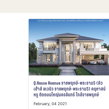
Q.House Avenue ราชพฤกษ์-พระราม5 (คิว
เฮ้าส์ อเวนิว ราชพฤกษ์-พระราม5) คฤหาสน์
หรู ติดถนนใหญ่นครอินทร์ ใกล้ราชพฤกษ์
February, 04 2021