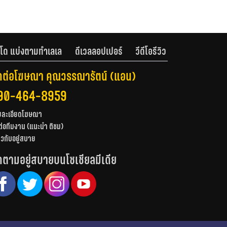
โด แบ่งตามทำเลเล
ดีเวลลอปเปอร์
วีดีโอรีวิว
ดต่อโฆษณา คุณวรรณารัตน์ (แอน)
90-464-8959
ยละเอียดโฆษณา
ต่อทีมงาน (แนะนำ ติชม)
่ยวกับอยู่สบาย
ดตามอยู่สบายบนโซเชียลมีเดีย