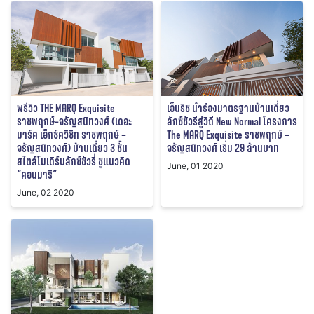
พรีวิว THE MARQ Exquisite
เอ็นริช นำร่องมาตรฐานบ้านเดี่ยว
ราชพฤกษ์-จรัญสนิทวงศ์ (เดอะ
ลักซ์ชัวรีสู่วิถี New Normal โครงการ
มาร์ค เอ็กซ์ควิซิท ราชพฤกษ์ –
The MARQ Exquisite ราชพฤกษ์ –
จรัญสนิทวงศ์) บ้านเดี่ยว 3 ชั้น
จรัญสนิทวงศ์ เริ่ม 29 ล้านบาท
สไตล์โมเดิร์นลักซ์ชัวรี่ ชูแนวคิด
June, 01 2020
“คอนมาริ”
June, 02 2020