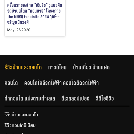
ครั้งแรกของไทย “เอ็นริช” ชูแนวคิด
จัดบ้านสไตล์ “คอนมาริ” โครงการ
The MARQ Exquisite ราชพฤกษ์ –
จรัญสนิทวงศ์
May, 26 2020
รีวิวบ้านและคอนโด
ทาวน์โฮม
บ้านเดี่ยว บ้านแฝด
คอนโด
คอนโดใกล้รถไฟฟ้า คอนโดติดรถไฟฟ้า
ทำคอนโด แบ่งตามทำเลเล
ดีเวลลอปเปอร์
วีดีโอรีวิว
รีวิวบ้านและคอนโด
รีวิวคอนโดมิเนียม