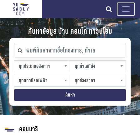
search
ค้นหาข้อมูล บ้าน คอนโด ทาวน์โฮม
พิมพ์ค้นหาจากชื่อโครงการ, ทำเล
ทุกประเภทอสังหาฯ
ทุกทำเลที่ตั้ง
ทุกประเภทอสังหาฯ
ทุกทำเลที่ตั้ง
sproperty
slocation
ทุกสถานีรถไฟฟ้า
ทุกช่วงราคา
ทุกสถานีรถไฟฟ้า
ทุกช่วงราคา
strain-station
sprice
ค้นหา
คอนมาริ