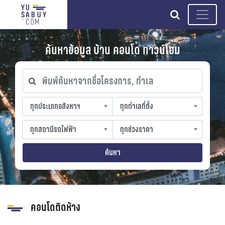
search
ค้นหาข้อมูล บ้าน คอนโด ทาวน์โฮม
พิมพ์ค้นหาจากชื่อโครงการ, ทำเล
ทุกประเภทอสังหาฯ
ทุกทำเลที่ตั้ง
ทุกประเภทอสังหาฯ
ทุกทำเลที่ตั้ง
sproperty
slocation
ทุกสถานีรถไฟฟ้า
ทุกช่วงราคา
ทุกสถานีรถไฟฟ้า
ทุกช่วงราคา
strain-station
sprice
ค้นหา
คอนโดติดห้าง